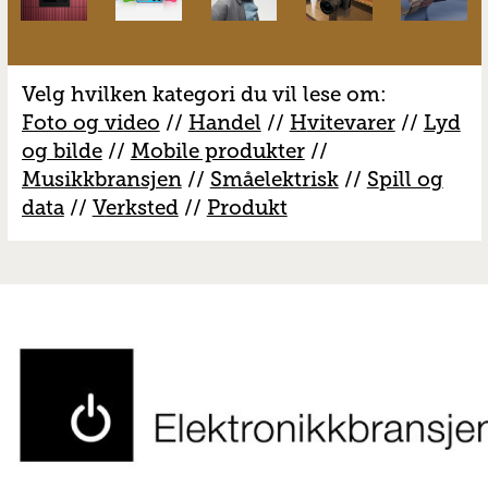
Velg hvilken kategori du vil lese om:
Foto og video
//
Handel
//
H
vitevarer
//
Lyd
og bilde
//
Mobile produkter
//
M
usikkbransjen
//
S
måelektrisk
//
S
pill og
data
//
V
erksted
//
Produkt