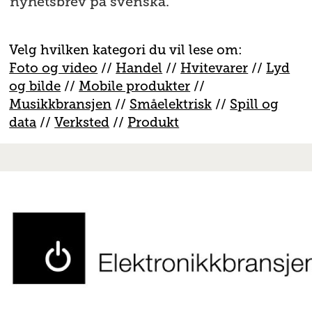
nyhetsbrev på svenska.
Velg hvilken kategori du vil lese om:
Foto og video
//
Handel
//
H
vitevarer
//
Lyd
og bilde
//
Mobile produkter
//
M
usikkbransjen
//
S
måelektrisk
//
S
pill og
data
//
V
erksted
//
Produkt