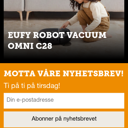
EUFY ROBOT VACUUM
OMNI C28
MOTTA VÅRE NYHETSBREV!
Ti på ti på tirsdag!