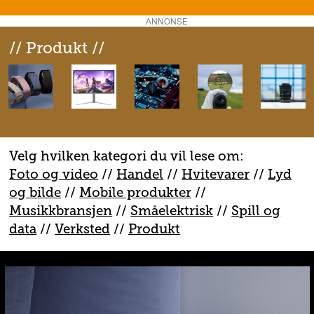
ANNONSE
// Produkt //
Velg hvilken kategori du vil lese om:
Foto og video
//
Handel
//
H
vitevarer
//
Lyd
og bilde
//
Mobile produkter
//
M
usikkbransjen
//
S
måelektrisk
//
S
pill og
data
//
V
erksted
//
Produkt