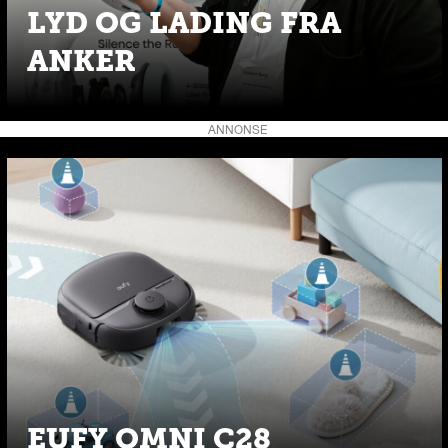
LYD OG LADING FRA
ANKER
ANNONSE
EUFY OMNI C28