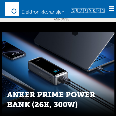
🇬🇧
🇸🇪
🇩🇰
🇳🇴
ANNONSE
Emne:
anker
ANKER PRIME POWER
BANK (26K, 300W)