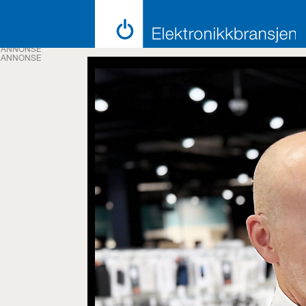
ANNONSE
ANNONSE
Emne:
cepter