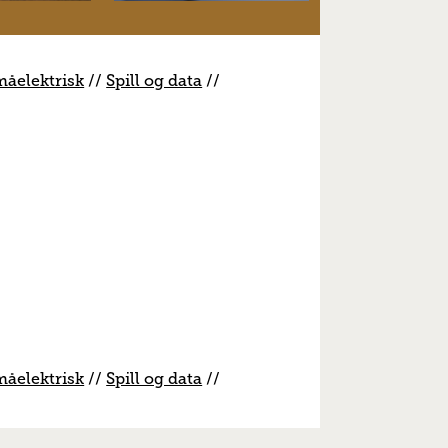
måelektrisk
//
S
pill og data
//
måelektrisk
//
S
pill og data
//