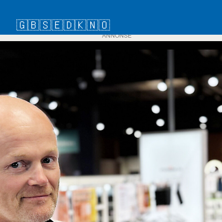
🇬🇧
🇸🇪
🇩🇰
🇳🇴
ANNONSE