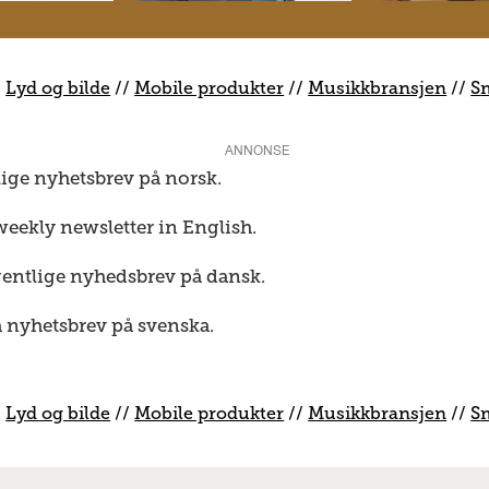
/
Lyd og bilde
//
Mobile produkter
//
M
usikkbransjen
//
S
ANNONSE
lige nyhetsbrev på norsk.
weekly newsletter in English.
gentlige nyhedsbrev på dansk.
a nyhetsbrev på svenska.
/
Lyd og bilde
//
Mobile produkter
//
M
usikkbransjen
//
S