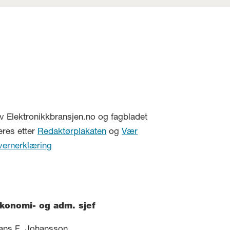
v Elektronikkbransjen.no og fagbladet
eres etter
Redaktørplakaten
og
Vær
vernerklæring
konomi- og adm. sjef
ans F. Johansson