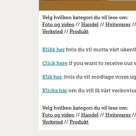
Velg hvilken kategori du vil lese om:
Foto og video
//
Handel
//
H
vitevarer
/
V
erksted
//
Produkt
Klikk her
hvis du vil motta vårt ukent
Click here
if you want to receive our 
Klik her
, hvis du vil modtage vores u
Klicka här
om du vill få vårt veckovis
Velg hvilken kategori du vil lese om:
Foto og video
//
Handel
//
H
vitevarer
/
V
erksted
//
Produkt