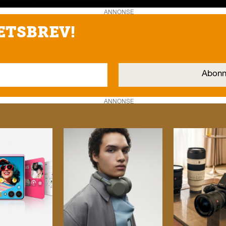
ANNONSE
ETSBREV!
ANNONSE