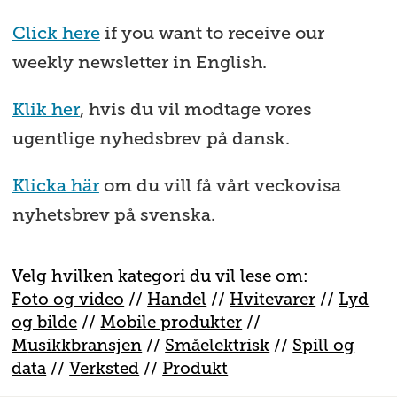
Click here
if you want to receive our
weekly newsletter in English.
Klik her
, hvis du vil modtage vores
ugentlige nyhedsbrev på dansk.
Klicka här
om du vill få vårt veckovisa
nyhetsbrev på svenska.
Velg hvilken kategori du vil lese om:
Foto og video
//
Handel
//
H
vitevarer
//
Lyd
og bilde
//
Mobile produkter
//
M
usikkbransjen
//
S
måelektrisk
//
S
pill og
data
//
V
erksted
//
Produkt