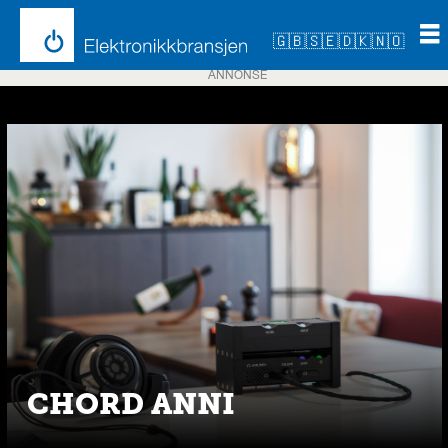
🇬🇧
🇸🇪
🇩🇰
🇳🇴
ANNONSE
Emne:
chord
electronics
CHORD ANNI