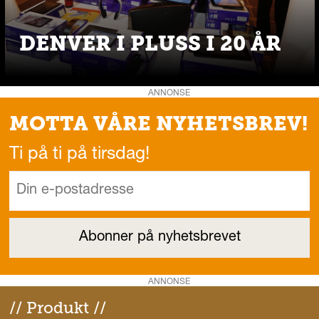
DENVER I PLUSS I 20 ÅR
ANNONSE
MOTTA VÅRE NYHETSBREV!
Ti på ti på tirsdag!
ANNONSE
// Produkt //