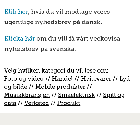
Klik her
, hvis du vil modtage vores
ugentlige nyhedsbrev på dansk.
Klicka här
om du vill få vårt veckovisa
nyhetsbrev på svenska.
Velg hvilken kategori du vil lese om:
Foto og video
//
Handel
//
H
vitevarer
//
Lyd
og bilde
//
Mobile produkter
//
M
usikkbransjen
//
S
måelektrisk
//
S
pill og
data
//
V
erksted
//
Produkt