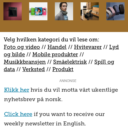
Velg hvilken kategori du vil lese om:
Foto og video
//
Handel
//
H
vitevarer
//
Lyd
og bilde
//
Mobile produkter
//
M
usikkbransjen
//
S
måelektrisk
//
S
pill og
data
//
V
erksted
//
Produkt
ANNONSE
Klikk her
hvis du vil motta vårt ukentlige
nyhetsbrev på norsk.
Click here
if you want to receive our
weekly newsletter in English.