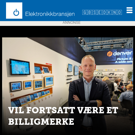
🇬🇧
🇸🇪
🇩🇰
🇳🇴
ANNONSE
Emne:
denver
VIL FORTSATT VÆRE ET
BILLIGMERKE