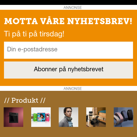
ANNONSE
MOTTA VÅRE NYHETSBREV!
Ti på ti på tirsdag!
ANNONSE
// Produkt //