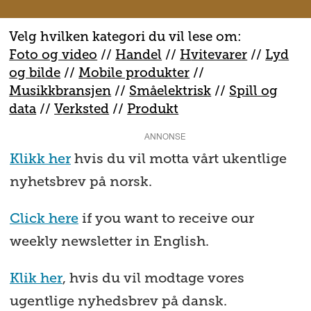
Velg hvilken kategori du vil lese om:
Foto og video
//
Handel
//
H
vitevarer
//
Lyd
og bilde
//
Mobile produkter
//
M
usikkbransjen
//
S
måelektrisk
//
S
pill og
data
//
V
erksted
//
Produkt
ANNONSE
Klikk her
hvis du vil motta vårt ukentlige
nyhetsbrev på norsk.
Click here
if you want to receive our
weekly newsletter in English.
Klik her
, hvis du vil modtage vores
ugentlige nyhedsbrev på dansk.