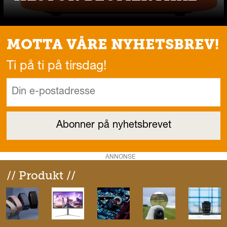
MOTTA VÅRE NYHETSBREV!
Ti på ti på tirsdag!
ANNONSE
// Produkt //