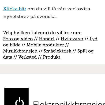
Klicka här
om du vill få vårt veckovisa
nyhetsbrev på svenska.
Velg hvilken kategori du vil lese om:
Foto og video
//
Handel
//
H
vitevarer
//
Lyd
og bilde
//
Mobile produkter
//
M
usikkbransjen
//
S
måelektrisk
//
S
pill og
data
//
V
erksted
//
Produkt