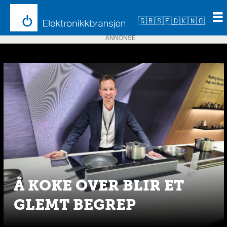
🇬🇧
🇸🇪
🇩🇰
🇳🇴
ANNONSE
Emne:
grill
Å KOKE OVER BLIR ET
GLEMT BEGREP