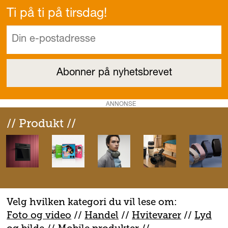
Ti på ti på tirsdag!
ANNONSE
// Produkt //
Velg hvilken kategori du vil lese om:
Foto og video
//
Handel
//
H
vitevarer
//
Lyd