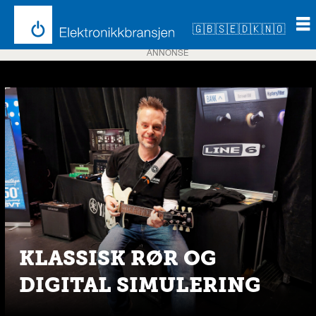
🇬🇧
🇸🇪
🇩🇰
🇳🇴
ANNONSE
Emne:
helix
KLASSISK RØR OG
DIGITAL SIMULERING