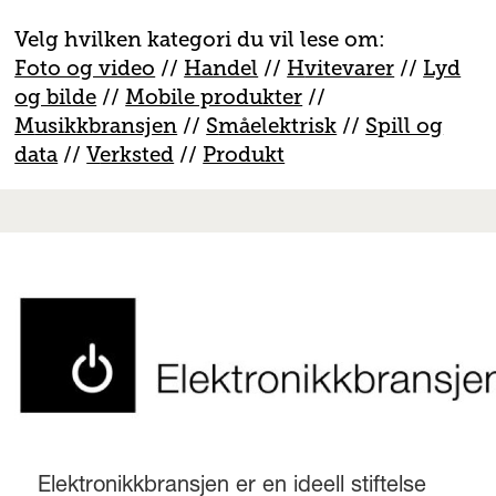
Velg hvilken kategori du vil lese om:
Foto og video
//
Handel
//
H
vitevarer
//
Lyd
og bilde
//
Mobile produkter
//
M
usikkbransjen
//
S
måelektrisk
//
S
pill og
data
//
V
erksted
//
Produkt
Elektronikkbransjen er en ideell stiftelse