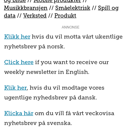
og bilde
//
Mobile produkter
//
M
usikkbransjen
//
S
måelektrisk
//
S
pill og
data
//
V
erksted
//
Produkt
ANNONSE
Klikk her
hvis du vil motta vårt ukentlige
nyhetsbrev på norsk.
Click here
if you want to receive our
weekly newsletter in English.
Klik her
, hvis du vil modtage vores
ugentlige nyhedsbrev på dansk.
Klicka här
om du vill få vårt veckovisa
nyhetsbrev på svenska.