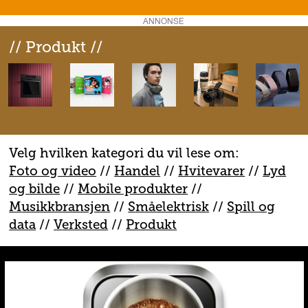
ANNONSE
// Produkt //
Velg hvilken kategori du vil lese om:
Foto og video
//
Handel
//
H
vitevarer
//
Lyd
og bilde
//
Mobile produkter
//
M
usikkbransjen
//
S
måelektrisk
//
S
pill og
data
//
V
erksted
//
Produkt