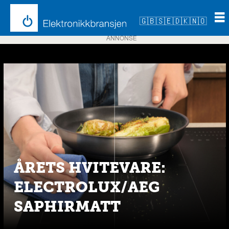
🇬🇧
🇸🇪
🇩🇰
🇳🇴
ANNONSE
Emne:
induksjon
ÅRETS HVITEVARE:
ELECTROLUX/AEG
SAPHIRMATT