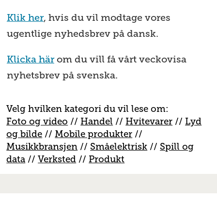
Klik her
, hvis du vil modtage vores
ugentlige nyhedsbrev på dansk.
Klicka här
om du vill få vårt veckovisa
nyhetsbrev på svenska.
Velg hvilken kategori du vil lese om:
Foto og video
//
Handel
//
H
vitevarer
//
Lyd
og bilde
//
Mobile produkter
//
M
usikkbransjen
//
S
måelektrisk
//
S
pill og
data
//
V
erksted
//
Produkt