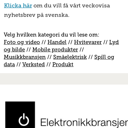
Klicka här
om du vill få vårt veckovisa
nyhetsbrev på svenska.
Velg hvilken kategori du vil lese om:
Foto og video
//
Handel
//
H
vitevarer
//
Lyd
og bilde
//
Mobile produkter
//
M
usikkbransjen
//
S
måelektrisk
//
S
pill og
data
//
V
erksted
//
Produkt