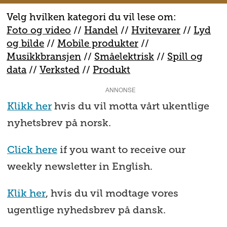
Velg hvilken kategori du vil lese om:
Foto og video
//
Handel
//
H
vitevarer
//
Lyd
og bilde
//
Mobile produkter
//
M
usikkbransjen
//
S
måelektrisk
//
S
pill og
data
//
V
erksted
//
Produkt
ANNONSE
Klikk her
hvis du vil motta vårt ukentlige
nyhetsbrev på norsk.
Click here
if you want to receive our
weekly newsletter in English.
Klik her
, hvis du vil modtage vores
ugentlige nyhedsbrev på dansk.