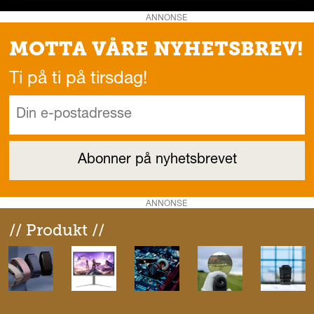
ANNONSE
MOTTA VÅRE NYHETSBREV!
Ti på ti på tirsdag!
ANNONSE
// Produkt //