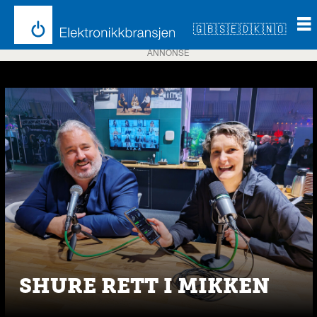
🇬🇧
🇸🇪
🇩🇰
🇳🇴
ANNONSE
Emne:
intellimix
SHURE RETT I MIKKEN