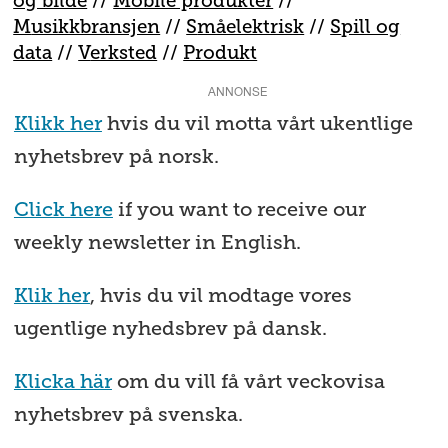
og bilde
//
Mobile produkter
//
M
usikkbransjen
//
S
måelektrisk
//
S
pill og
data
//
V
erksted
//
Produkt
ANNONSE
Klikk her
hvis du vil motta vårt ukentlige
nyhetsbrev på norsk.
Click here
if you want to receive our
weekly newsletter in English.
Klik her
, hvis du vil modtage vores
ugentlige nyhedsbrev på dansk.
Klicka här
om du vill få vårt veckovisa
nyhetsbrev på svenska.