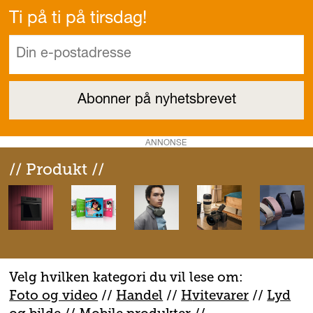
Ti på ti på tirsdag!
ANNONSE
// Produkt //
Velg hvilken kategori du vil lese om:
Foto og video
//
Handel
//
H
vitevarer
//
Lyd