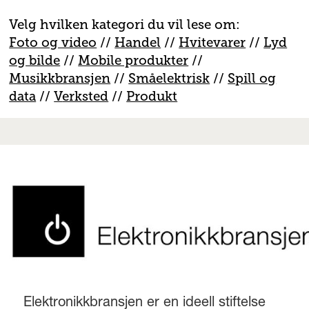
Velg hvilken kategori du vil lese om:
Foto og video
//
Handel
//
H
vitevarer
//
Lyd
og bilde
//
Mobile produkter
//
M
usikkbransjen
//
S
måelektrisk
//
S
pill og
data
//
V
erksted
//
Produkt
Elektronikkbransjen er en ideell stiftelse