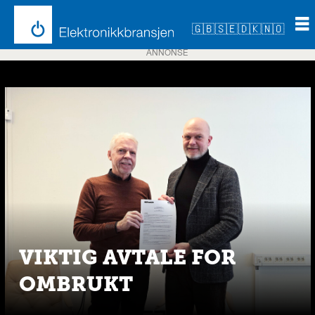
🇬🇧
🇸🇪
🇩🇰
🇳🇴
ANNONSE
Emne:
ly
forsikring
VIKTIG AVTALE FOR
OMBRUKT