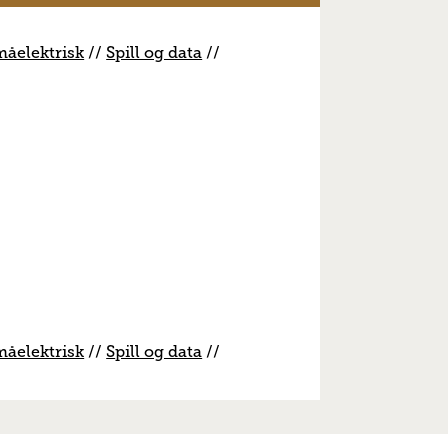
måelektrisk
//
S
pill og data
//
måelektrisk
//
S
pill og data
//