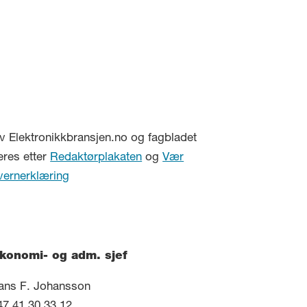
v Elektronikkbransjen.no og fagbladet
eres etter
Redaktørplakaten
og
Vær
vernerklæring
konomi- og adm. sjef
ans F. Johansson
47 41 30 33 12