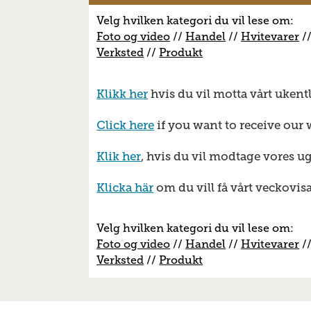
Velg hvilken kategori du vil lese om:
Foto og video
//
Handel
//
H
vitevarer
/
V
erksted
//
Produkt
Klikk her
hvis du vil motta vårt ukent
Click here
if you want to receive our 
Klik her
, hvis du vil modtage vores u
Klicka här
om du vill få vårt veckovis
Velg hvilken kategori du vil lese om:
Foto og video
//
Handel
//
H
vitevarer
/
V
erksted
//
Produkt