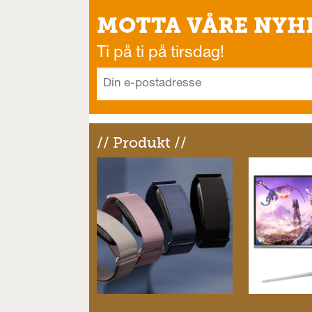
MOTTA VÅRE NYH
Ti på ti på tirsdag!
// Produkt //