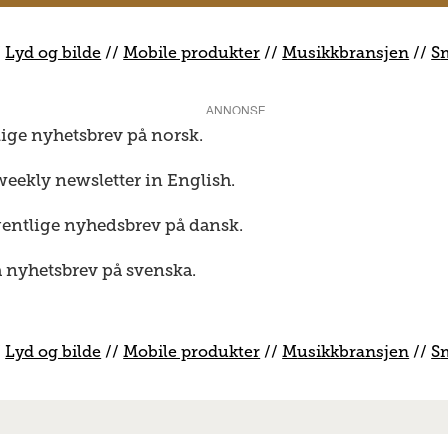
/
Lyd og bilde
//
Mobile produkter
//
M
usikkbransjen
//
S
ANNONSE
lige nyhetsbrev på norsk.
weekly newsletter in English.
gentlige nyhedsbrev på dansk.
a nyhetsbrev på svenska.
/
Lyd og bilde
//
Mobile produkter
//
M
usikkbransjen
//
S