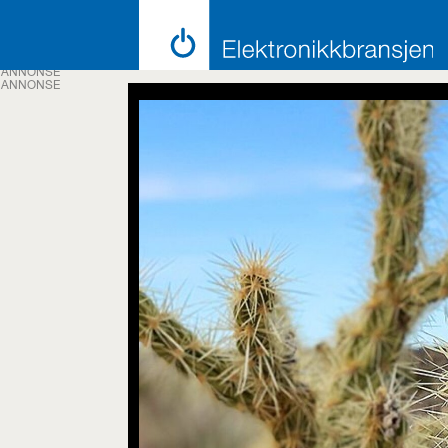
ANNONSE
ANNONSE
Emne:
safera