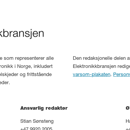
lse som representerer alle
Den redaksjonelle delen a
ronikk i Norge, inkludert
Elektronikkbransjen redig
elskjeder og frittstående
varsom-plakaten
.
Person
eder.
Ansvarlig redaktør
Ø
Stian Sønsteng
H
+47 9920 2005
+