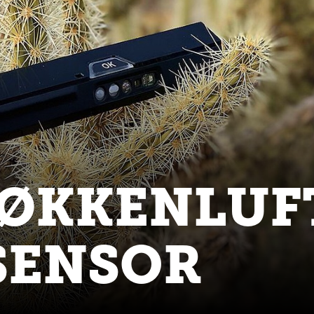
JØKKENLUF
SENSOR