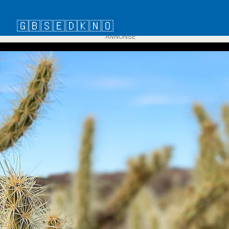
🇬🇧
🇸🇪
🇩🇰
🇳🇴
ANNONSE