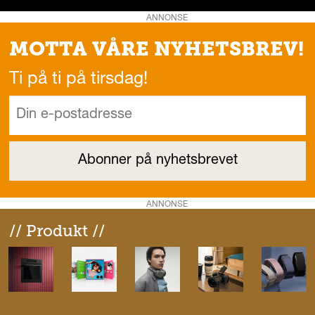
ANNONSE
MOTTA VÅRE NYHETSBREV!
Ti på ti på tirsdag!
ANNONSE
// Produkt //