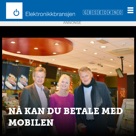
🇬🇧
🇸🇪
🇩🇰
🇳🇴
ANNONSE
Emne:
valyou
NÅ KAN DU BETALE MED
MOBILEN