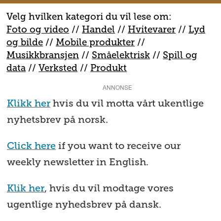
Velg hvilken kategori du vil lese om:
Foto og video
//
Handel
//
H
vitevarer
//
Lyd
og bilde
//
Mobile produkter
//
M
usikkbransjen
//
S
måelektrisk
//
S
pill og
data
//
V
erksted
//
Produkt
ANNONSE
Klikk her
hvis du vil motta vårt ukentlige
nyhetsbrev på norsk.
Click here
if you want to receive our
weekly newsletter in English.
Klik her
, hvis du vil modtage vores
ugentlige nyhedsbrev på dansk.