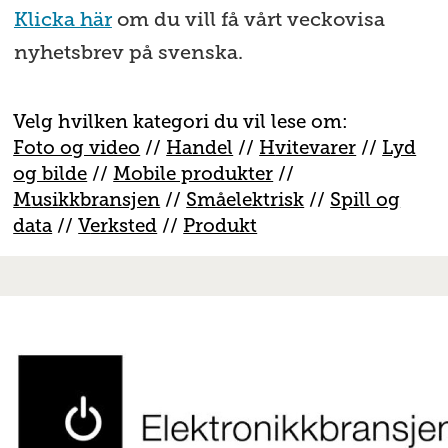
Klicka här
om du vill få vårt veckovisa
nyhetsbrev på svenska.
Velg hvilken kategori du vil lese om:
Foto og video
//
Handel
//
H
vitevarer
//
Lyd
og bilde
//
Mobile produkter
//
M
usikkbransjen
//
S
måelektrisk
//
S
pill og
data
//
V
erksted
//
Produkt