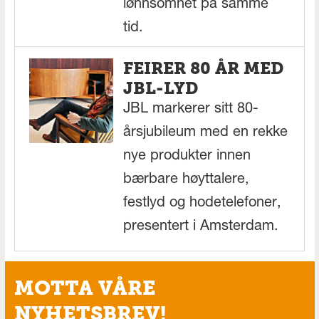
lønnsomhet på samme
tid.
FEIRER 80 ÅR MED
JBL-LYD
JBL markerer sitt 80-
årsjubileum med en rekke
nye produkter innen
bærbare høyttalere,
festlyd og hodetelefoner,
presentert i Amsterdam.
MOTTA VÅRE
NYHETSBREV!