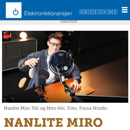
🇬🇧
🇸🇪
🇩🇰
🇳🇴
ANNONSE
Nanlite Miro 30c og Miro 60c. Foto: Focus Nordic
NANLITE MIRO