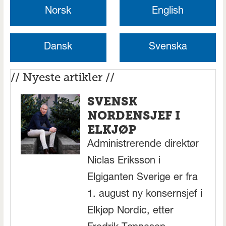
Norsk
English
Dansk
Svenska
// Nyeste artikler //
SVENSK
NORDENSJEF I
ELKJØP
Administrerende direktør
Niclas Eriksson i
Elgiganten Sverige er fra
1. august ny konsernsjef i
Elkjøp Nordic, etter