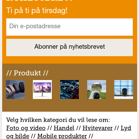
Ti på ti på tirsdag!
// Produkt //
Velg hvilken kategori du vil lese om:
Foto og video
//
Handel
//
H
vitevarer
//
Lyd
og bilde
//
Mobile produkter
//