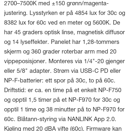
2700–7500K med ±150 grønn/magenta-
justering. Lysstyrken er på 4854 lux for 30c og
8382 lux for 60c ved en meter og 5600K. De
har 45 graders optisk linse, magnetisk diffusor
og 14 lyseffekter. Panelet har 1,28-tommers
skjerm og 360 grader roterbar arm med 20
vippeposisjoner. Monteres via 1/4"-20 gjenger
eller 5/8" adapter. Strøm via USB-C PD eller
NP-F-batterier: ett spor på 30c, to på 60c.
Driftstid: er ca. en time på et enkelt NP-F750
og opptil 1,5 timer på et NP-F970 for 30c og
opptil 1 time og 38 minutter på to NP-F970 for
60c. Blåtann-styring via NANLINK App 2.0.
Kjøling med 20 dBA vifte (60c). Firmware kan