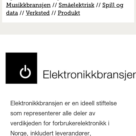
M
usikkbransjen
//
S
måelektrisk
//
S
pill og
data
//
V
erksted
//
Produkt
Elektronikkbransjen er en ideell stiftelse
som representerer alle deler av
verdikjeden for forbrukerelektronikk i
Norge, inkludert leverandører,