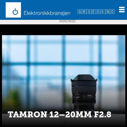
🇬🇧
🇸🇪
🇩🇰
🇳🇴
ANNONSE
Emne:
focus
nordic
TAMRON 12–20MM F2.8