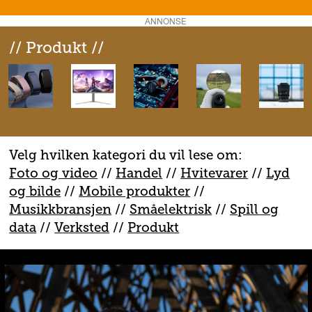
ANNONSE
// Produkt //
Velg hvilken kategori du vil lese om:
Foto og video
//
Handel
//
H
vitevarer
//
Lyd
og bilde
//
Mobile produkter
//
M
usikkbransjen
//
S
måelektrisk
//
S
pill og
data
//
V
erksted
//
Produkt