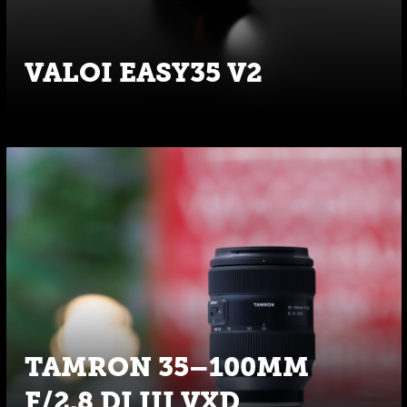
VALOI EASY35 V2
TAMRON 35–100MM
F/2.8 DI III VXD