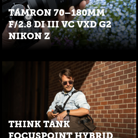
TAMRON 70–180MM
F/2.8 DI III VC VXD G2
NIKON Z
THINK TANK
FOCUSPOINT HYBRID