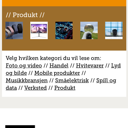
// Produkt //
Velg hvilken kategori du vil lese om:
Foto og video
//
Handel
//
H
vitevarer
//
Lyd
og bilde
//
Mobile produkter
//
M
usikkbransjen
//
S
måelektrisk
//
S
pill og
data
//
V
erksted
//
Produkt