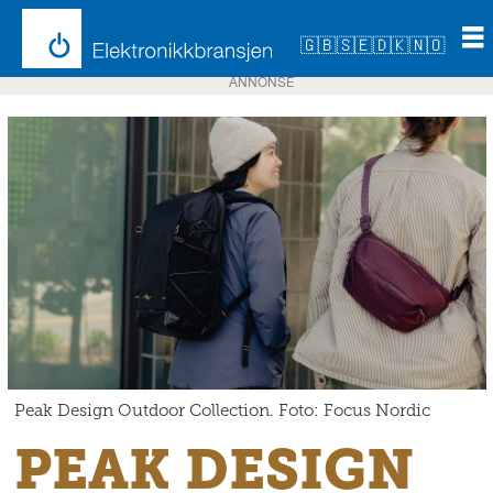
🇬🇧
🇸🇪
🇩🇰
🇳🇴
ANNONSE
Peak Design Outdoor Collection. Foto: Focus Nordic
PEAK DESIGN