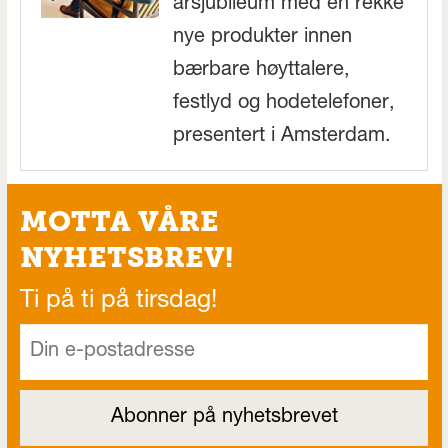
årsjubileum med en rekke
nye produkter innen
bærbare høyttalere,
festlyd og hodetelefoner,
presentert i Amsterdam.
MOTTA VÅRE
NYHETSBREV!
Ti på ti på tirsdag!