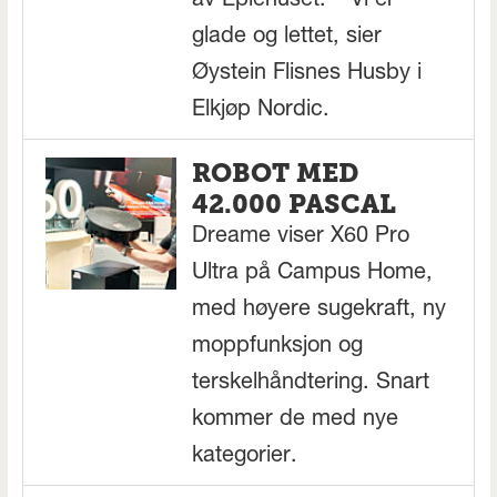
av Eplehuset. – Vi er
glade og lettet, sier
Øystein Flisnes Husby i
Elkjøp Nordic.
ROBOT MED
42.000 PASCAL
Dreame viser X60 Pro
Ultra på Campus Home,
med høyere sugekraft, ny
moppfunksjon og
terskelhåndtering. Snart
kommer de med nye
kategorier.