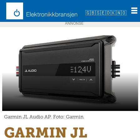
🇬🇧
🇸🇪
🇩🇰
🇳🇴
ANNONSE
Garmin JL Audio AP. Foto: Garmin
GARMIN JL