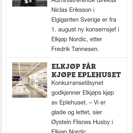
Administrerende direktør
Niclas Eriksson i
Elgiganten Sverige er fra
1. august ny konsernsjef i
Elkjøp Nordic, etter
Fredrik Tønnesen.
ELKJØP FÅR
KJØPE EPLEHUSET
Konkurransetilsynet
godkjenner Elkjøps kjøp
av Eplehuset. – Vi er
glade og lettet, sier
Øystein Flisnes Husby i
Elkjøp Nordic.