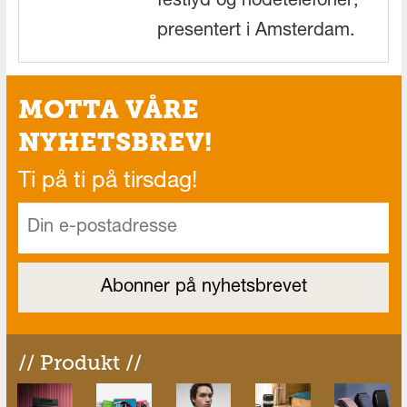
festlyd og hodetelefoner,
presentert i Amsterdam.
MOTTA VÅRE
NYHETSBREV!
Ti på ti på tirsdag!
// Produkt //