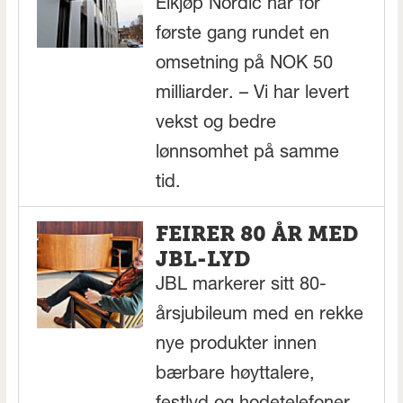
Elkjøp Nordic har for
første gang rundet en
omsetning på NOK 50
milliarder. – Vi har levert
vekst og bedre
lønnsomhet på samme
tid.
FEIRER 80 ÅR MED
JBL-LYD
JBL markerer sitt 80-
årsjubileum med en rekke
nye produkter innen
bærbare høyttalere,