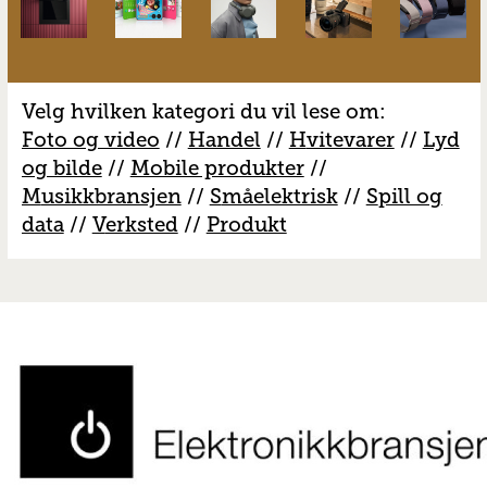
Velg hvilken kategori du vil lese om:
Foto og video
//
Handel
//
H
vitevarer
//
Lyd
og bilde
//
Mobile produkter
//
M
usikkbransjen
//
S
måelektrisk
//
S
pill og
data
//
V
erksted
//
Produkt