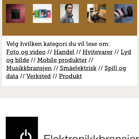
Velg hvilken kategori du vil lese om:
Foto og video
//
Handel
//
H
vitevarer
//
Lyd
og bilde
//
Mobile produkter
//
M
usikkbransjen
//
S
måelektrisk
//
S
pill og
data
//
V
erksted
//
Produkt