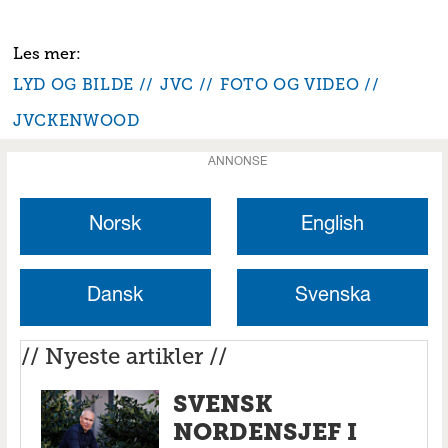
LYD OG BILDE
JVC
FOTO OG VIDEO
JVCKENWOOD
ANNONSE
Norsk
English
Dansk
Svenska
// Nyeste artikler //
SVENSK
NORDENSJEF I