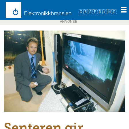
🇬🇧
🇸🇪
🇩🇰
🇳🇴
ANNONSE
Senteren gir