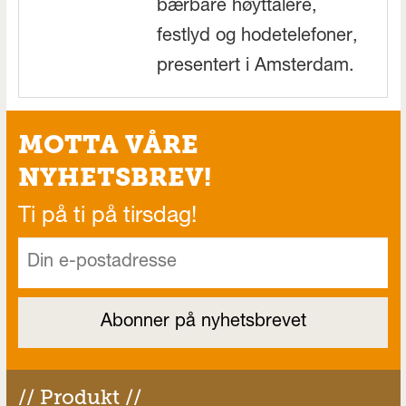
bærbare høyttalere,
festlyd og hodetelefoner,
presentert i Amsterdam.
MOTTA VÅRE
NYHETSBREV!
Ti på ti på tirsdag!
// Produkt //