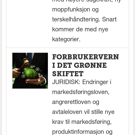
med høyere sugekraft, ny
moppfunksjon og
terskelhåndtering. Snart
kommer de med nye
kategorier.
FORBRUKERVERN
I DET GRØNNE
SKIFTET
JURIDISK: Endringer i
markedsføringsloven,
angrerettloven og
avtaleloven vil stille nye
krav til markedsføring,
produktinformasjon og