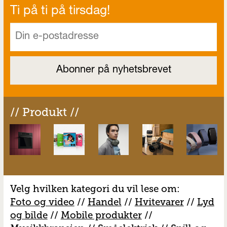
Ti på ti på tirsdag!
// Produkt //
Velg hvilken kategori du vil lese om:
Foto og video
//
Handel
//
H
vitevarer
//
Lyd
og bilde
//
Mobile produkter
//