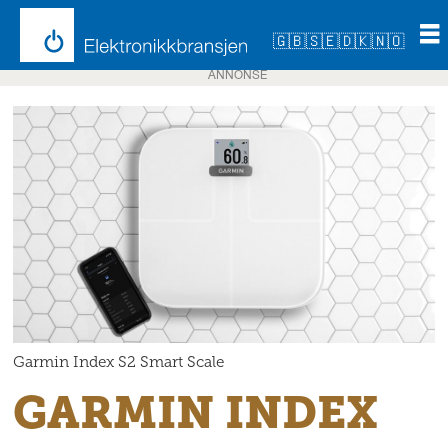
🇬🇧
🇸🇪
🇩🇰
🇳🇴
ANNONSE
Garmin Index S2 Smart Scale
GARMIN INDEX