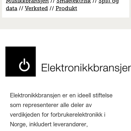
M
usikkbransjen
//
S
måelektrisk
//
S
pill og
data
//
V
erksted
//
Produkt
Elektronikkbransjen er en ideell stiftelse
som representerer alle deler av
verdikjeden for forbrukerelektronikk i
Norge, inkludert leverandører,