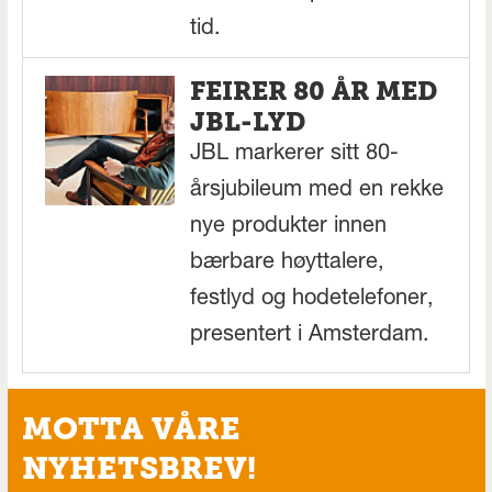
tid.
FEIRER 80 ÅR MED
JBL-LYD
JBL markerer sitt 80-
årsjubileum med en rekke
nye produkter innen
bærbare høyttalere,
festlyd og hodetelefoner,
presentert i Amsterdam.
MOTTA VÅRE
NYHETSBREV!