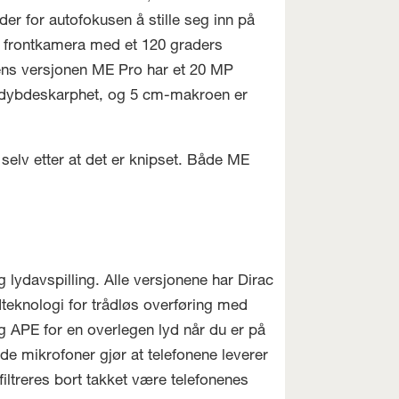
der for autofokusen å stille seg inn på
 frontkamera med et 120 graders
ns versjonen ME Pro har et 20 MP
sk dybdeskarphet, og 5 cm-makroen er
 selv etter at det er knipset. Både ME
g lydavspilling. Alle versjonene har Dirac
ydteknologi for trådløs overføring med
g APE for en overlegen lyd når du er på
gde mikrofoner gjør at telefonene leverer
iltreres bort takket være telefonenes