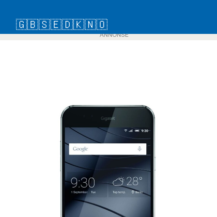
🇬🇧
🇸🇪
🇩🇰
🇳🇴
ANNONSE