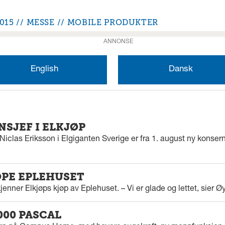
2015
MESSE
MOBILE PRODUKTER
ANNONSE
English
Dansk
SJEF I ELKJØP
iclas Eriksson i Elgiganten Sverige er fra 1. august ny konserns
ØPE EPLEHUSET
enner Elkjøps kjøp av Eplehuset. – Vi er glade og lettet, sier Ø
000 PASCAL