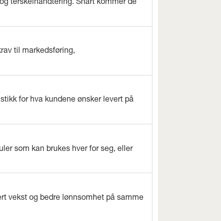
og terskelhåndtering. Snart kommer de
rav til markedsføring,
istikk for hva kundene ønsker levert på
ler som kan brukes hver for seg, eller
evert vekst og bedre lønnsomhet på samme