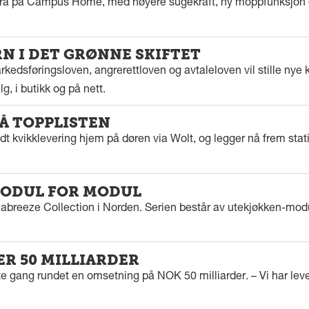
tra på Campus Home, med høyere sugekraft, ny moppfunksjon 
 I DET GRØNNE SKIFTET
kedsføringsloven, angrerettloven og avtaleloven vil stille nye k
g, i butikk og på nett.
PÅ TOPPLISTEN
dt kvikklevering hjem på døren via Wolt, og legger nå frem stat
ODUL FOR MODUL
eabreeze Collection i Norden. Serien består av utekjøkken-modu
ER 50 MILLIARDER
rste gang rundet en omsetning på NOK 50 milliarder. – Vi har l