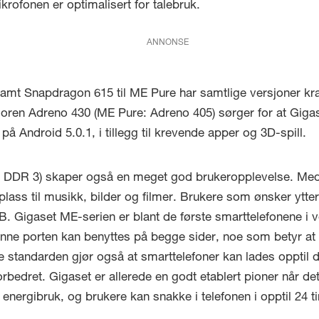
rofonen er optimalisert for talebruk.
ANNONSE
t Snapdragon 615 til ME Pure har samtlige versjoner kraft
oren Adreno 430 (ME Pure: Adreno 405) sørger for at Gigas
på Android 5.0.1, i tillegg til krevende apper og 3D-spill.
DDR 3) skaper også en meget god brukeropplevelse. Med 
plass til musikk, bilder og filmer. Brukere som ønsker ytte
GB. Gigaset ME-serien er blant de første smarttelefonene i
e porten kan benyttes på begge sider, noe som betyr at sj
tandarden gjør også at smarttelefoner kan lades opptil do
rbedret. Gigaset er allerede en godt etablert pioner når de
v energibruk, og brukere kan snakke i telefonen i opptil 24 t