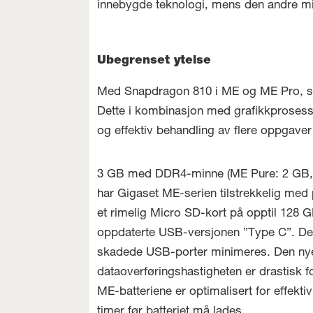
innebygde teknologi, mens den andre mik
Ubegrenset ytelse
Med Snapdragon 810 i ME og ME Pro, sam
Dette i kombinasjon med grafikkprosess
og effektiv behandling av flere oppgaver 
3 GB med DDR4-minne (ME Pure: 2 GB, 
har Gigaset ME-serien tilstrekkelig med 
et rimelig Micro SD-kort på opptil 128 
oppdaterte USB-versjonen ”Type C”. Denn
skadede USB-porter minimeres. Den nye s
dataoverføringshastigheten er drastisk fo
ME-batteriene er optimalisert for effekti
timer før batteriet må lades.