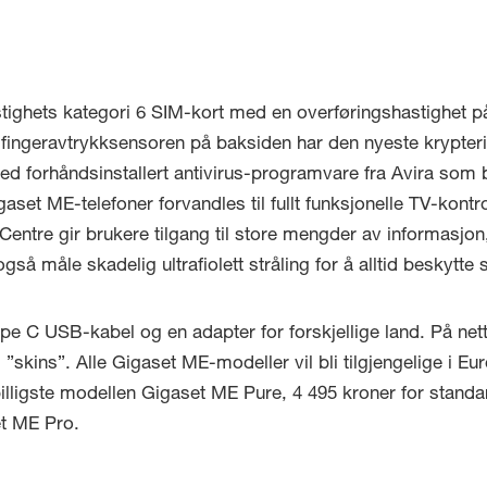
stighets kategori 6 SIM-kort med en overføringshastighet p
 og fingeravtrykksensoren på baksiden har den nyeste krypte
d forhåndsinstallert antivirus-programvare fra Avira som 
gaset ME-telefoner forvandles til fullt funksjonelle TV-ko
ntre gir brukere tilgang til store mengder av informasjon, 
å måle skadelig ultrafiolett stråling for å alltid beskytte
 C USB-kabel og en adapter for forskjellige land. På nettb
”skins”. Alle Gigaset ME-modeller vil bli tilgjengelige i Eu
n billigste modellen Gigaset ME Pure, 4 495 kroner for sta
et ME Pro.