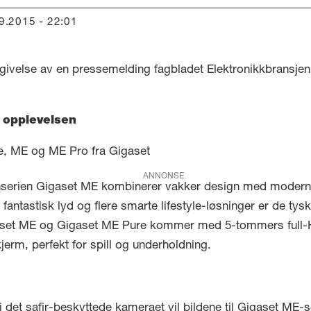
09.2015 - 22:01
givelse av en pressemelding fagbladet Elektronikkbransjen 
e opplevelsen
e, ME og ME Pro fra Gigaset
ANNONSE
nserien Gigaset ME kombinerer vakker design med moderne 
fantastisk lyd og flere smarte lifestyle-løsninger er de tys
set ME og Gigaset ME Pure kommer med 5-tommers full-
rm, perfekt for spill og underholdning.
 det safir-beskyttede kameraet vil bildene til Gigaset ME-se