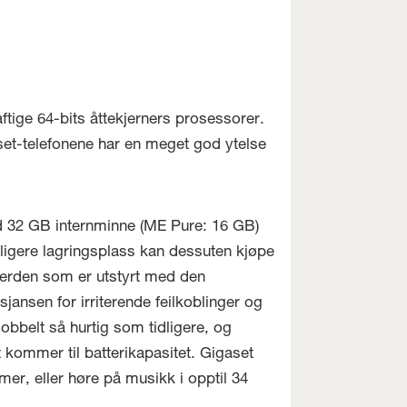
ige 64-bits åttekjerners prosessorer.
et-telefonene har en meget god ytelse
32 GB internminne (ME Pure: 16 GB)
rligere lagringsplass kan dessuten kjøpe
 verden som er utstyrt med den
ansen for irriterende feilkoblinger og
bbelt så hurtig som tidligere, og
t kommer til batterikapasitet. Gigaset
imer, eller høre på musikk i opptil 34