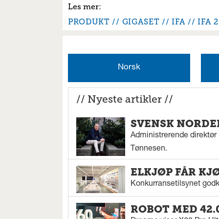
PRODUKT
GIGASET
IFA
IFA 
Norsk
// Nyeste artikler //
SVENSK NORDEN
Administrerende direktør N
Tønnesen.
ELKJØP FÅR KJ
Konkurransetilsynet godkj
ROBOT MED 42.