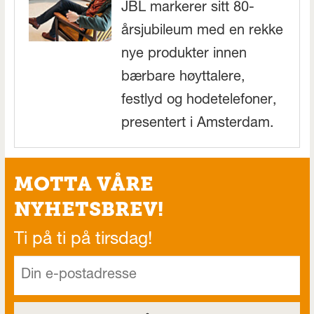
JBL markerer sitt 80-
årsjubileum med en rekke
nye produkter innen
bærbare høyttalere,
festlyd og hodetelefoner,
presentert i Amsterdam.
MOTTA VÅRE
NYHETSBREV!
Ti på ti på tirsdag!