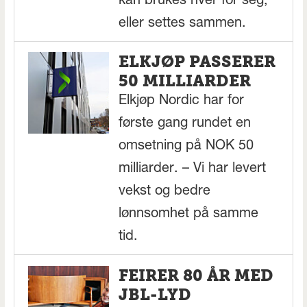
kan brukes hver for seg,
eller settes sammen.
ELKJØP PASSERER
50 MILLIARDER
Elkjøp Nordic har for
første gang rundet en
omsetning på NOK 50
milliarder. – Vi har levert
vekst og bedre
lønnsomhet på samme
tid.
FEIRER 80 ÅR MED
JBL-LYD