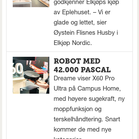
godkjenner Elkjøps kjøp
av Eplehuset. – Vi er
glade og lettet, sier
Øystein Flisnes Husby i
Elkjøp Nordic.
ROBOT MED
42.000 PASCAL
Dreame viser X60 Pro
Ultra på Campus Home,
med høyere sugekraft, ny
moppfunksjon og
terskelhåndtering. Snart
kommer de med nye