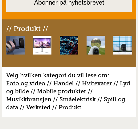
// Produkt //
Velg hvilken kategori du vil lese om:
Foto og video
//
Handel
//
H
vitevarer
//
Lyd
og bilde
//
Mobile produkter
//
M
usikkbransjen
//
S
måelektrisk
//
S
pill og
data
//
V
erksted
//
Produkt