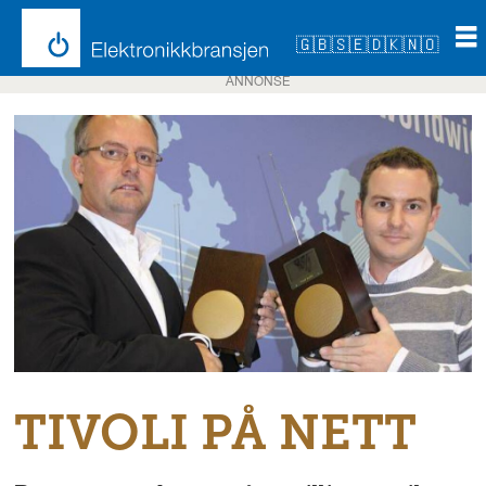
🇬🇧
🇸🇪
🇩🇰
🇳🇴
ANNONSE
TIVOLI PÅ NETT