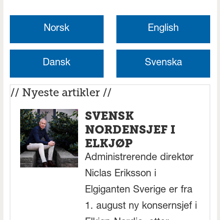
Norsk
English
Dansk
Svenska
// Nyeste artikler //
SVENSK
NORDENSJEF I
ELKJØP
Administrerende direktør
Niclas Eriksson i
Elgiganten Sverige er fra
1. august ny konsernsjef i