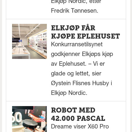
Elkjøp Nordic, etter
Fredrik Tønnesen.
ELKJØP FÅR
KJØPE EPLEHUSET
Konkurransetilsynet
godkjenner Elkjøps kjøp
av Eplehuset. – Vi er
glade og lettet, sier
Øystein Flisnes Husby i
Elkjøp Nordic.
ROBOT MED
42.000 PASCAL
Dreame viser X60 Pro