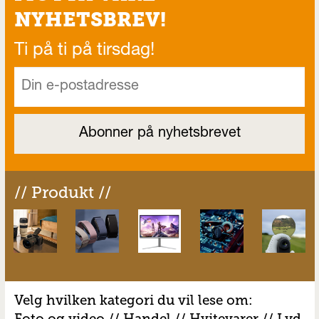
NYHETSBREV!
Ti på ti på tirsdag!
// Produkt //
Velg hvilken kategori du vil lese om:
Foto og video
//
Handel
//
H
vitevarer
//
Lyd