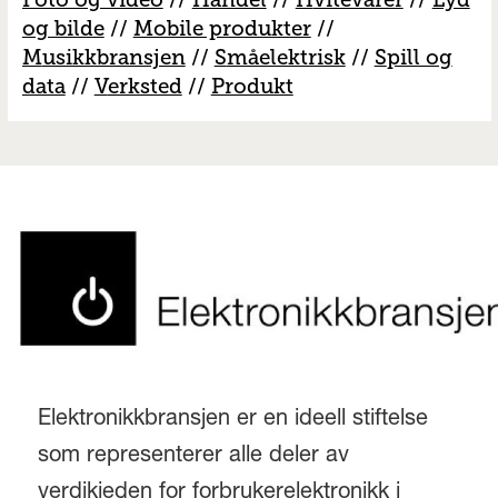
og bilde
//
Mobile produkter
//
M
usikkbransjen
//
S
måelektrisk
//
S
pill og
data
//
V
erksted
//
Produkt
Elektronikkbransjen er en ideell stiftelse
som representerer alle deler av
verdikjeden for forbrukerelektronikk i