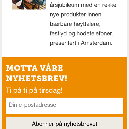
årsjubileum med en rekke
nye produkter innen
bærbare høyttalere,
festlyd og hodetelefoner,
presentert i Amsterdam.
MOTTA VÅRE
NYHETSBREV!
Ti på ti på tirsdag!