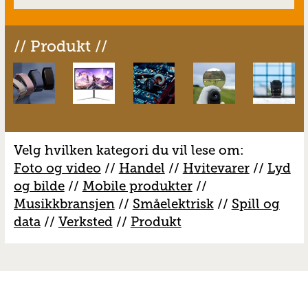
// Produkt //
Velg hvilken kategori du vil lese om:
Foto og video
//
Handel
//
H
vitevarer
//
Lyd
og bilde
//
Mobile produkter
//
M
usikkbransjen
//
S
måelektrisk
//
S
pill og
data
//
V
erksted
//
Produkt