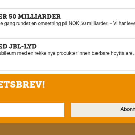
ER 50 MILLIARDER
rste gang rundet en omsetning på NOK 50 milliarder. – Vi har l
ED JBL-LYD
ubileum med en rekke nye produkter innen bærbare høyttalere, f
ETSBREV!