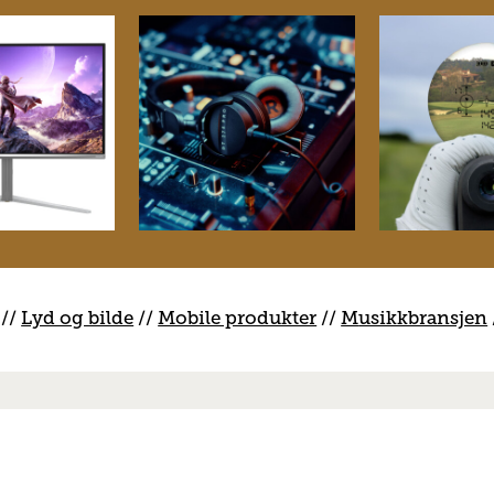
//
Lyd og bilde
//
Mobile produkter
//
M
usikkbransjen