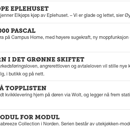
ØPE EPLEHUSET
enner Elkjøps kjøp av Eplehuset. – Vi er glade og lettet, sier Ø
000 PASCAL
tra på Campus Home, med høyere sugekraft, ny moppfunksjon 
 I DET GRØNNE SKIFTET
kedsføringsloven, angrerettloven og avtaleloven vil stille nye k
g, i butikk og på nett.
PÅ TOPPLISTEN
dt kvikklevering hjem på døren via Wolt, og legger nå frem stat
ODUL FOR MODUL
eabreeze Collection i Norden. Serien består av utekjøkken-modu