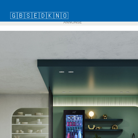
🇬🇧
🇸🇪
🇩🇰
🇳🇴
ANNONSE