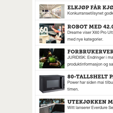
ELKJØP FÅR KJ
Konkurransetilsynet godkj
ROBOT MED 42.
Dreame viser X60 Pro Ul
med nye kategorier.
FORBRUKERVERN
JURIDISK: Endringer i mar
produktinformasjon og sal
80-TALLSHELT 
Power har siden mai tilbu
timen.
UTEKJØKKEN M
Witt lanserer Everdure S