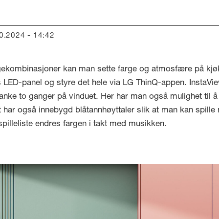
10.2024 - 14:42
rgekombinasjoner kan man sette farge og atmosfære på kjø
 LED-panel og styre det hele via LG ThinQ-appen. InstaVi
banke to ganger på vinduet. Her har man også mulighet til 
t har også innebygd blåtannhøyttaler slik at man kan spill
illeliste endres fargen i takt med musikken.