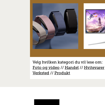
Velg hvilken kategori du vil lese om:
Foto og video
//
Handel
//
H
vitevarer
V
erksted
//
Produkt