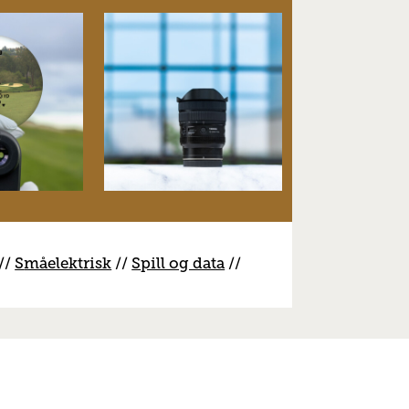
//
S
måelektrisk
//
S
pill og data
//