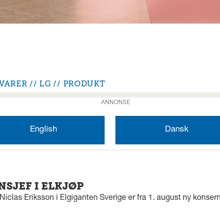
VARER
LG
PRODUKT
ANNONSE
English
Dansk
SJEF I ELKJØP
iclas Eriksson i Elgiganten Sverige er fra 1. august ny konserns