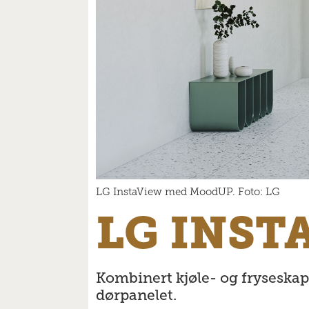
LG InstaView med MoodUP. Foto: LG
LG INST
Kombinert kjøle- og fryseska
dørpanelet.