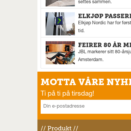
settes sammen.
ELKJØP PASSER
Elkjøp Nordic har for fø
tid.
FEIRER 80 ÅR M
JBL markerer sitt 80-årsj
Amsterdam.
MOTTA VÅRE NYH
Ti på ti på tirsdag!
// Produkt //