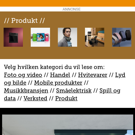
ANNONSE
// Produkt //
Velg hvilken kategori du vil lese om:
Foto og video
//
Handel
//
H
vitevarer
//
Lyd
og bilde
//
Mobile produkter
//
M
usikkbransjen
//
S
måelektrisk
//
S
pill og
data
//
V
erksted
//
Produkt