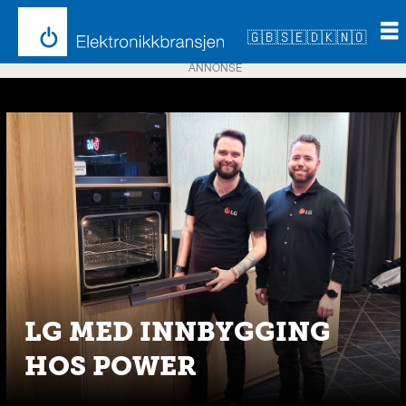
🇬🇧
🇸🇪
🇩🇰
🇳🇴
ANNONSE
Emne:
lg
LG MED INNBYGGING
HOS POWER