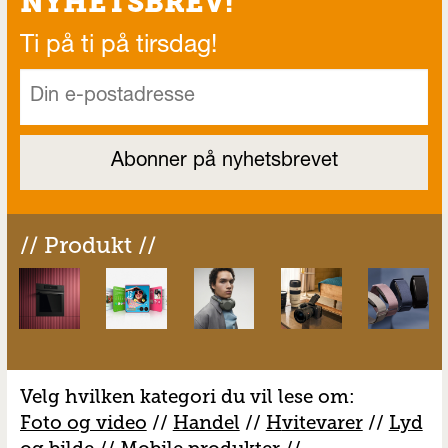
NYHETSBREV!
Ti på ti på tirsdag!
// Produkt //
Velg hvilken kategori du vil lese om:
Foto og video
//
Handel
//
H
vitevarer
//
Lyd