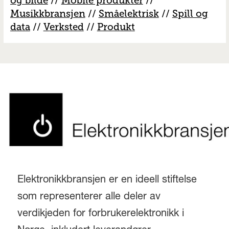
og bilde
//
Mobile produkter
//
M
usikkbransjen
//
S
måelektrisk
//
S
pill og
data
//
V
erksted
//
Produkt
Elektronikkbransjen er en ideell stiftelse
som representerer alle deler av
verdikjeden for forbrukerelektronikk i