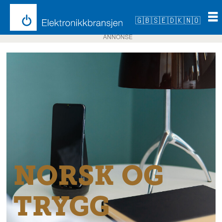
🇬🇧
🇸🇪
🇩🇰
🇳🇴
ANNONSE
NORSK OG
TRYGG