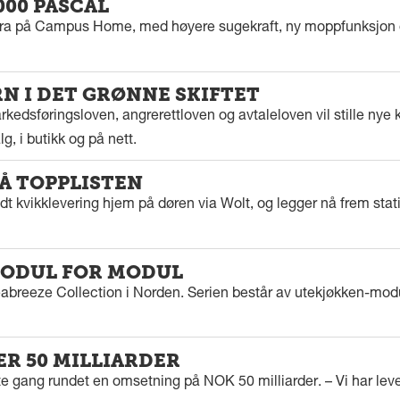
000 PASCAL
tra på Campus Home, med høyere sugekraft, ny moppfunksjon 
 I DET GRØNNE SKIFTET
kedsføringsloven, angrerettloven og avtaleloven vil stille nye k
g, i butikk og på nett.
PÅ TOPPLISTEN
dt kvikklevering hjem på døren via Wolt, og legger nå frem stat
ODUL FOR MODUL
eabreeze Collection i Norden. Serien består av utekjøkken-modu
ER 50 MILLIARDER
rste gang rundet en omsetning på NOK 50 milliarder. – Vi har l