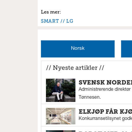
SMART
LG
Norsk
// Nyeste artikler //
SVENSK NORDEN
Administrerende direktør N
Tønnesen.
ELKJØP FÅR KJ
Konkurransetilsynet godkj