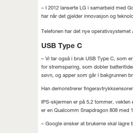
– I 2012 lanserte LG i samarbeid med G
har når det gjelder innovasjon og teknol
Telefonen har det nye operativsystemet
USB Type C
– Vi tar også i bruk USB Type C, som er
for strømsparing, som dobler batteritid
søvn, og apper som går i bakgrunnen bruk
Han demonstrerer fingeravtrykksensoren 
IPS-skjermen er på 5,2 tommer, vekten 
er en Qualcomm Snapdragon 808 med 1,8
– Google ønsker at brukerne skal lagre ti