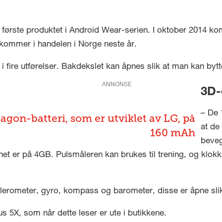
t første produktet i Android Wear-serien. I oktober 2014 k
ommer i handelen i Norge neste år.
fire utførelser. Bakdekslet kan åpnes slik at man kan bytt
ANNONSE
3D-
– De 
agon-batteri, som er utviklet av LG, på
at de
160 mAh
beveg
net er på 4GB. Pulsmåleren kan brukes til trening, og klok
lerometer, gyro, kompass og barometer, disse er åpne slik
 5X, som når dette leser er ute i butikkene.