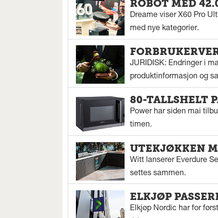
ROBOT MED 42.
Dreame viser X60 Pro Ul
med nye kategorier.
FORBRUKERVERN
JURIDISK: Endringer i mar
produktinformasjon og sal
80-TALLSHELT 
Power har siden mai tilbu
timen.
UTEKJØKKEN M
Witt lanserer Everdure S
settes sammen.
ELKJØP PASSER
Elkjøp Nordic har for fø