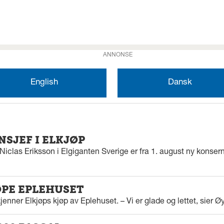
ANNONSE
English
Dansk
SJEF I ELKJØP
iclas Eriksson i Elgiganten Sverige er fra 1. august ny konserns
ØPE EPLEHUSET
enner Elkjøps kjøp av Eplehuset. – Vi er glade og lettet, sier Ø