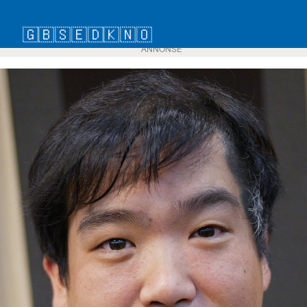
🇬🇧
🇸🇪
🇩🇰
🇳🇴
ANNONSE