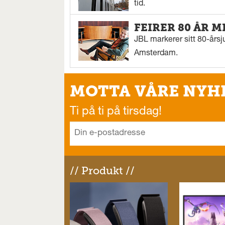
tid.
FEIRER 80 ÅR M
JBL markerer sitt 80-årsj
Amsterdam.
MOTTA VÅRE NYH
Ti på ti på tirsdag!
// Produkt //