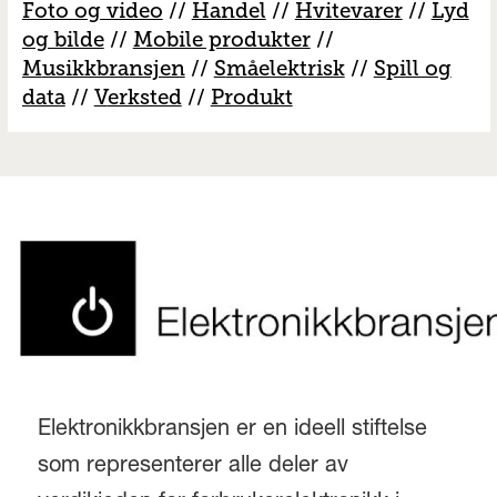
Foto og video
//
Handel
//
H
vitevarer
//
Lyd
og bilde
//
Mobile produkter
//
M
usikkbransjen
//
S
måelektrisk
//
S
pill og
data
//
V
erksted
//
Produkt
Elektronikkbransjen er en ideell stiftelse
som representerer alle deler av