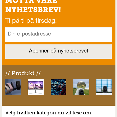
MOTTA VÅRE
NYHETSBREV!
Ti på ti på tirsdag!
// Produkt //
Velg hvilken kategori du vil lese om: