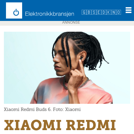
🇬🇧
🇸🇪
🇩🇰
🇳🇴
ANNONSE
Xiaomi Redmi Buds 6. Foto: Xiaomi
XIAOMI REDMI