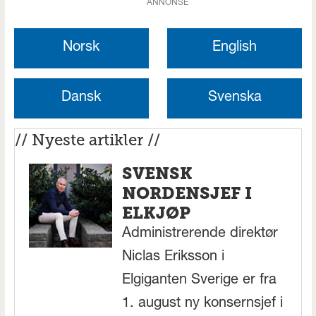
ANNONSE
Norsk
English
Dansk
Svenska
// Nyeste artikler //
SVENSK
NORDENSJEF I
ELKJØP
Administrerende direktør
Niclas Eriksson i
Elgiganten Sverige er fra
1. august ny konsernsjef i