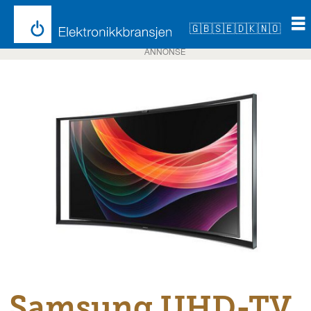
🇬🇧
🇸🇪
🇩🇰
🇳🇴
ANNONSE
Samsung UHD-TV