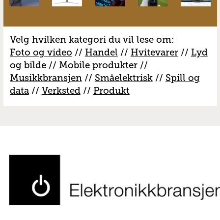
Velg hvilken kategori du vil lese om:
Foto og video
//
Handel
//
H
vitevarer
//
Lyd
og bilde
//
Mobile produkter
//
M
usikkbransjen
//
S
måelektrisk
//
S
pill og
data
//
V
erksted
//
Produkt