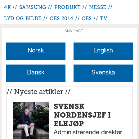
4K
SAMSUNG
PRODUKT
MESSE
LYD OG BILDE
CES 2014
CES
TV
ANNONSE
Norsk
English
Dansk
Svenska
// Nyeste artikler //
SVENSK
NORDENSJEF I
ELKJØP
Administrerende direktør