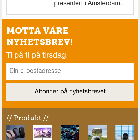
presentert i Amsterdam.
MOTTA VÅRE
NYHETSBREV!
Ti på ti på tirsdag!
// Produkt //