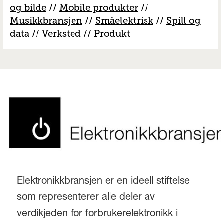
og bilde
//
Mobile produkter
//
M
usikkbransjen
//
S
måelektrisk
//
S
pill og
data
//
V
erksted
//
Produkt
Elektronikkbransjen er en ideell stiftelse
som representerer alle deler av
verdikjeden for forbrukerelektronikk i