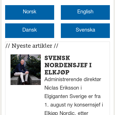
Norsk
English
Dansk
Svenska
// Nyeste artikler //
SVENSK
NORDENSJEF I
ELKJØP
Administrerende direktør
Niclas Eriksson i
Elgiganten Sverige er fra
1. august ny konsernsjef i
Elkjøp Nordic, etter