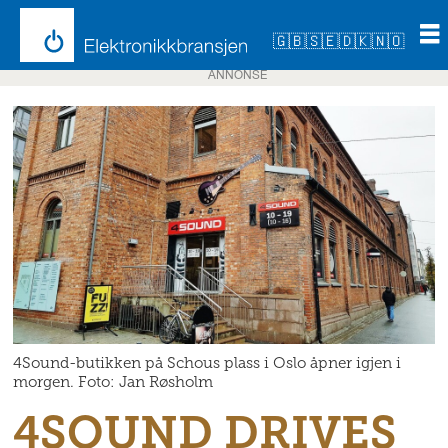
🇬🇧
🇸🇪
🇩🇰
🇳🇴
ANNONSE
4Sound-butikken på Schous plass i Oslo åpner igjen i
morgen. Foto: Jan Røsholm
4SOUND DRIVES