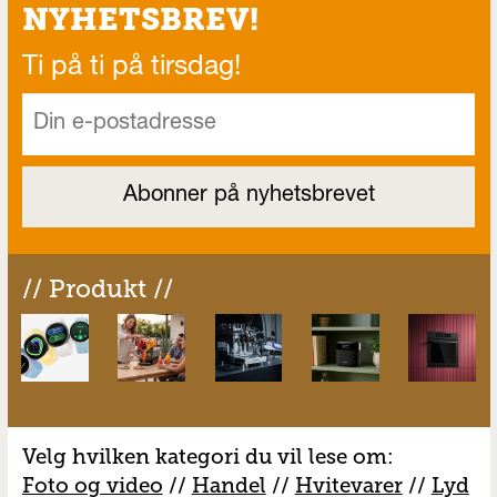
NYHETSBREV!
Ti på ti på tirsdag!
// Produkt //
Velg hvilken kategori du vil lese om:
Foto og video
//
Handel
//
H
vitevarer
//
Lyd