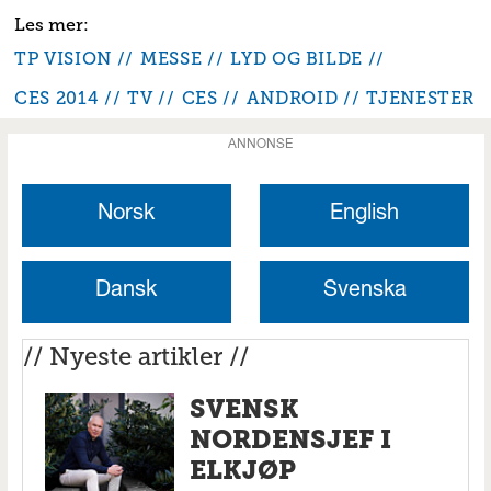
TP VISION
MESSE
LYD OG BILDE
CES 2014
TV
CES
ANDROID
TJENESTER
ANNONSE
Norsk
English
Dansk
Svenska
// Nyeste artikler //
SVENSK
NORDENSJEF I
ELKJØP