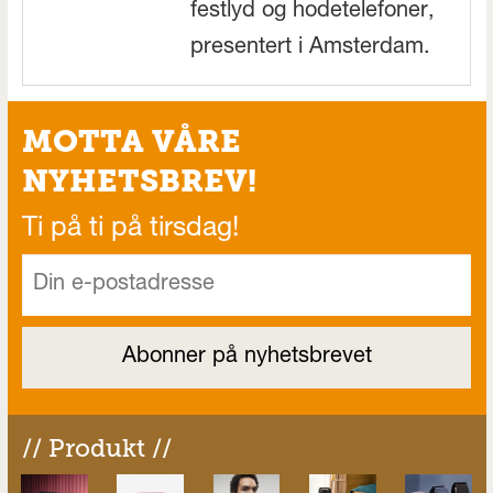
festlyd og hodetelefoner,
presentert i Amsterdam.
MOTTA VÅRE
NYHETSBREV!
Ti på ti på tirsdag!
// Produkt //