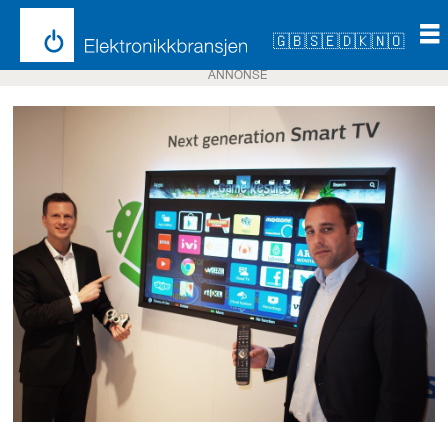
🇬🇧
🇸🇪
🇩🇰
🇳🇴
ANNONSE