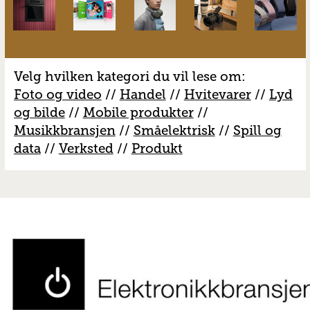
Velg hvilken kategori du vil lese om:
Foto og video
//
Handel
//
H
vitevarer
//
Lyd
og bilde
//
Mobile produkter
//
M
usikkbransjen
//
S
måelektrisk
//
S
pill og
data
//
V
erksted
//
Produkt