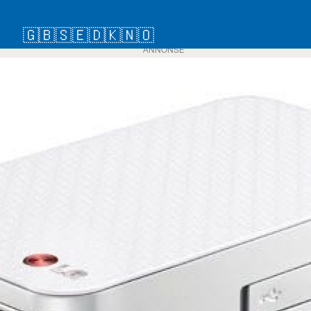
🇬🇧
🇸🇪
🇩🇰
🇳🇴
ANNONSE