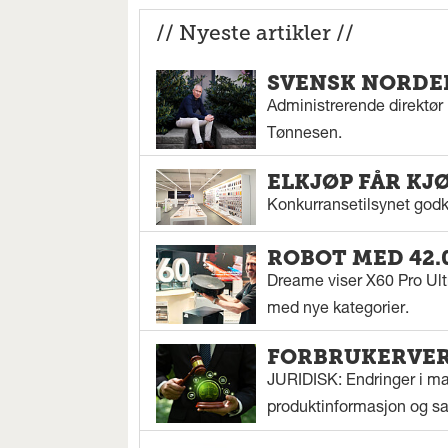
// Nyeste artikler //
SVENSK NORDEN
Administrerende direktør N
Tønnesen.
ELKJØP FÅR KJ
Konkurransetilsynet godkj
ROBOT MED 42.
Dreame viser X60 Pro Ul
med nye kategorier.
FORBRUKERVERN
JURIDISK: Endringer i mar
produktinformasjon og sal