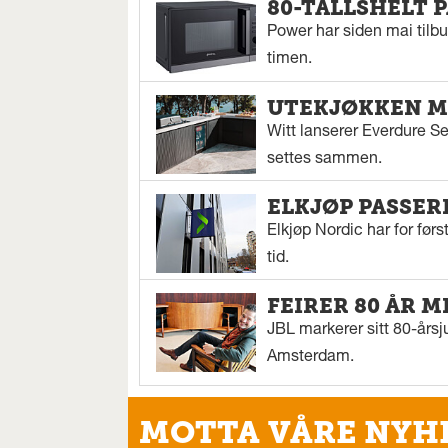
80-TALLSHELT 
Power har siden mai tilbu
timen.
UTEKJØKKEN M
Witt lanserer Everdure S
settes sammen.
ELKJØP PASSER
Elkjøp Nordic har for fø
tid.
FEIRER 80 ÅR M
JBL markerer sitt 80-årsj
Amsterdam.
MOTTA VÅRE NYH