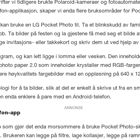
r vi tidligere brukte Polaroid-kameraer og fotoautomater til.
efon-applikasjon, skaper vi enda flere bruksområder for Po
kan bruke en LG Pocket Photo til. Ta et blinkskudd av famil
b. Ta bilder på festen og la gjestene få med seg et bilde a
ge invitasjons- eller takkekort og skriv dem ut ved hjelp a
 gram, og kan lett ligge i lomma eller vesken. Den innehold
 photo paper 2.0 som inneholder krystaller med RGB-farge
ere høykvalitets fargebilder med en oppløsning på 640 x 12
i for å ta bilder, slik at det er enkelt å skrive ut fra en s
n enda enklere å pare med en Android-telefon.
ANNONSE
fon-app
pp som gjør det enda morsommere å bruke Pocket Photo-sk
t. Brukeren kan legge på filtre, lage kollasjer, legge på ram