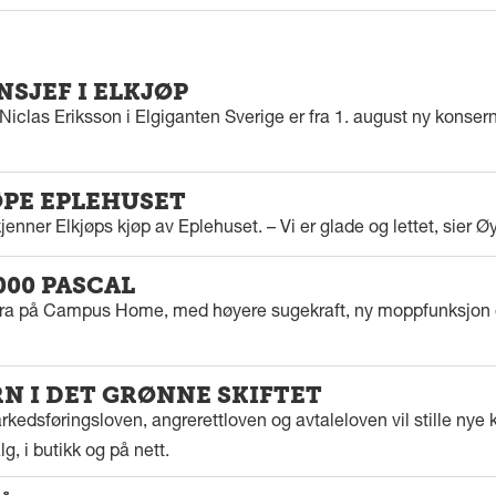
SJEF I ELKJØP
iclas Eriksson i Elgiganten Sverige er fra 1. august ny konserns
ØPE EPLEHUSET
enner Elkjøps kjøp av Eplehuset. – Vi er glade og lettet, sier Ø
000 PASCAL
tra på Campus Home, med høyere sugekraft, ny moppfunksjon 
 I DET GRØNNE SKIFTET
kedsføringsloven, angrerettloven og avtaleloven vil stille nye k
g, i butikk og på nett.