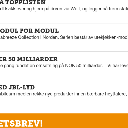
PÅ TOPPLISTEN
dt kvikklevering hjem på døren via Wolt, og legger nå frem stat
ODUL FOR MODUL
eabreeze Collection i Norden. Serien består av utekjøkken-modu
ER 50 MILLIARDER
rste gang rundet en omsetning på NOK 50 milliarder. – Vi har l
ED JBL-LYD
ubileum med en rekke nye produkter innen bærbare høyttalere, f
ETSBREV!