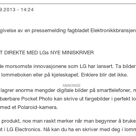
09.2013 - 14:24
givelse av en pressemelding fagbladet Elektronikkbransjen 
T DIREKTE MED LGs NYE MINISKRIVER
de morsomste innovasjonene som LG har lansert. Ta bilder
 lommeboken eller på kjøleskapet. Enklere blir det ikke.
ANNONSE
og lagrer enorme mengder digitale bilder på smarttelefoner,
bærbare Pocket Photo kan skrive ut fargebilder i perfekt l
m med et Polaroid-kamera.
 produkt, noe man raskt merker når man begynner å bruke d
t i LG Electronics. Nå kan du ha en skriver med deg i lo