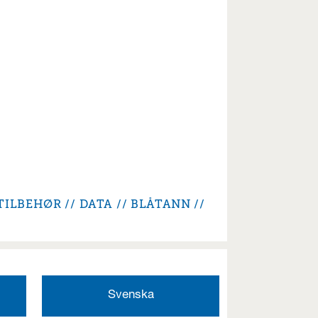
TILBEHØR
DATA
BLÅTANN
Svenska