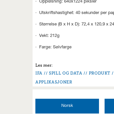
· Oppløsning: 640x1224 piksler
· Utskriftshastighet: 40 sekunder per pa
· Størrelse (B x H x D): 72,4 x 120,9 x 
· Vekt: 212g
· Farge: Sølvfarge
IFA
SPILL OG DATA
PRODUKT
APPLIKASJONER
Norsk