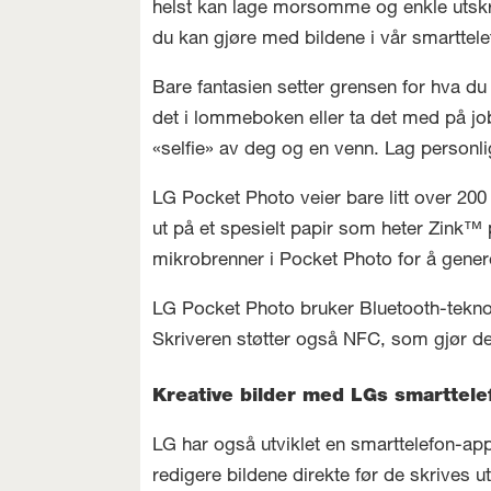
helst kan lage morsomme og enkle utskrifte
du kan gjøre med bildene i vår smarttel
Bare fantasien setter grensen for hva du 
det i lommeboken eller ta det med på job
«selfie» av deg og en venn. Lag personli
LG Pocket Photo veier bare litt over 200
ut på et spesielt papir som heter Zink™
mikrobrenner i Pocket Photo for å gener
LG Pocket Photo bruker Bluetooth-teknolog
Skriveren støtter også NFC, som gjør de
Kreative bilder med LGs smarttele
LG har også utviklet en smarttelefon-a
redigere bildene direkte før de skrives u