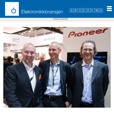
🇬🇧
🇸🇪
🇩🇰
🇳🇴
ANNONSE