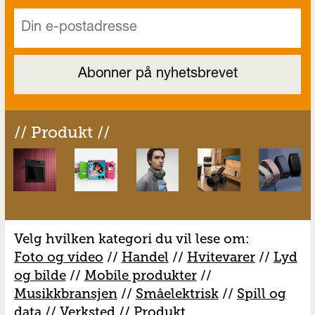
// Produkt //
Velg hvilken kategori du vil lese om:
Foto og video
//
Handel
//
H
vitevarer
//
Lyd
og bilde
//
Mobile produkter
//
M
usikkbransjen
//
S
måelektrisk
//
S
pill og
data
//
V
erksted
//
Produkt