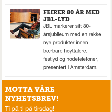
FEIRER 80 ÅR MED
JBL-LYD
JBL markerer sitt 80-
årsjubileum med en rekke
nye produkter innen
bærbare høyttalere,
festlyd og hodetelefoner,
presentert i Amsterdam.
MOTTA VÅRE
NYHETSBREV!
Ti på ti på tirsdag!