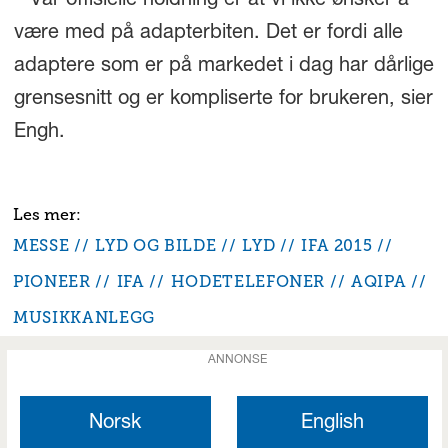
– Vår offisielle holdning er at vi ikke ønsker å
være med på adapterbiten. Det er fordi alle
adaptere som er på markedet i dag har dårlige
grensesnitt og er kompliserte for brukeren, sier
Engh.
MESSE
LYD OG BILDE
LYD
IFA 2015
PIONEER
IFA
HODETELEFONER
AQIPA
MUSIKKANLEGG
ANNONSE
Norsk
English