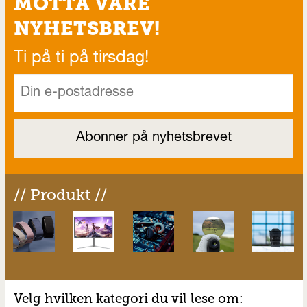
MOTTA VÅRE
NYHETSBREV!
Ti på ti på tirsdag!
// Produkt //
Velg hvilken kategori du vil lese om: