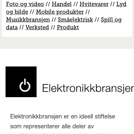
Foto og video
//
Handel
//
H
vitevarer
//
Lyd
og bilde
//
Mobile produkter
//
M
usikkbransjen
//
S
måelektrisk
//
S
pill og
data
//
V
erksted
//
Produkt
Elektronikkbransjen er en ideell stiftelse
som representerer alle deler av