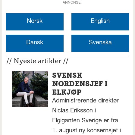
ANNONSE
Norsk
English
Dansk
Svenska
// Nyeste artikler //
SVENSK
NORDENSJEF I
ELKJØP
Administrerende direktør
Niclas Eriksson i
Elgiganten Sverige er fra
1. august ny konsernsjef i