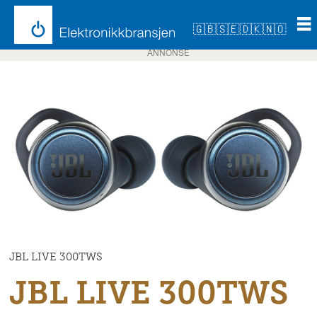
🇬🇧
🇸🇪
🇩🇰
🇳🇴
ANNONSE
JBL LIVE 300TWS
JBL LIVE 300TWS