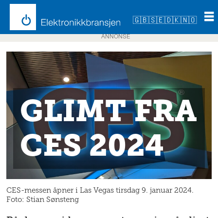
🇬🇧
🇸🇪
🇩🇰
🇳🇴
ANNONSE
GLIMT FRA
CES 2024
CES-messen åpner i Las Vegas tirsdag 9. januar 2024.
Foto: Stian Sønsteng