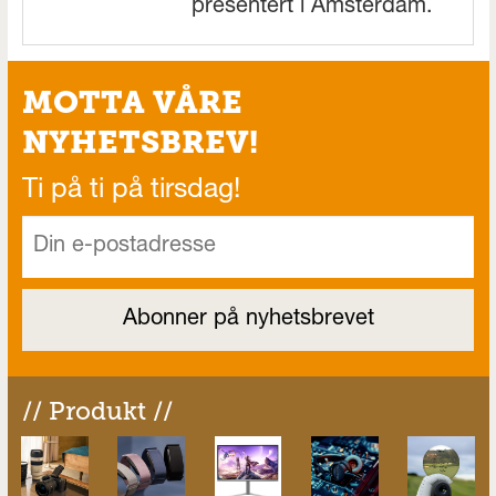
presentert i Amsterdam.
MOTTA VÅRE
NYHETSBREV!
Ti på ti på tirsdag!
// Produkt //