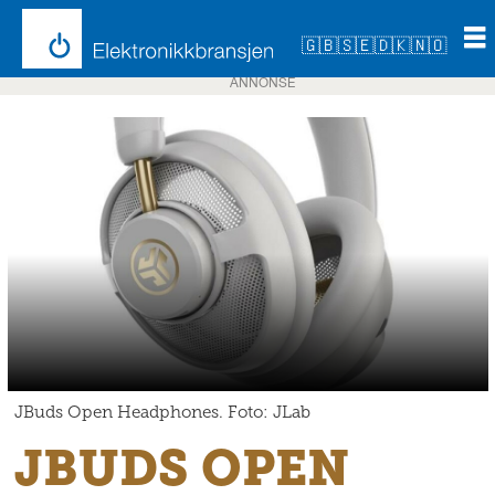
🇬🇧
🇸🇪
🇩🇰
🇳🇴
ANNONSE
JBuds Open Headphones. Foto: JLab
JBUDS OPEN