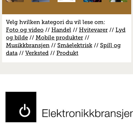
Velg hvilken kategori du vil lese om:
Foto og video
//
Handel
//
H
vitevarer
//
Lyd
og bilde
//
Mobile produkter
//
M
usikkbransjen
//
S
måelektrisk
//
S
pill og
data
//
V
erksted
//
Produkt