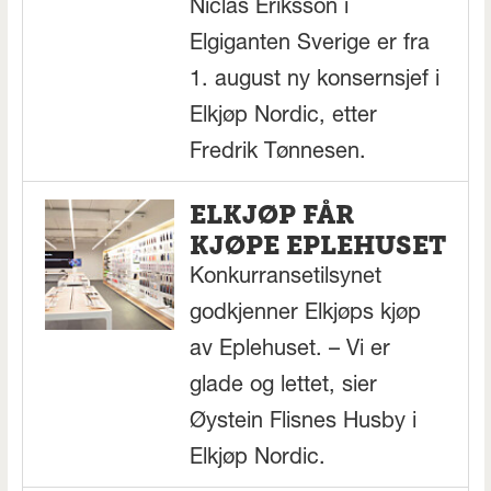
Niclas Eriksson i
Elgiganten Sverige er fra
1. august ny konsernsjef i
Elkjøp Nordic, etter
Fredrik Tønnesen.
ELKJØP FÅR
KJØPE EPLEHUSET
Konkurransetilsynet
godkjenner Elkjøps kjøp
av Eplehuset. – Vi er
glade og lettet, sier
Øystein Flisnes Husby i
Elkjøp Nordic.