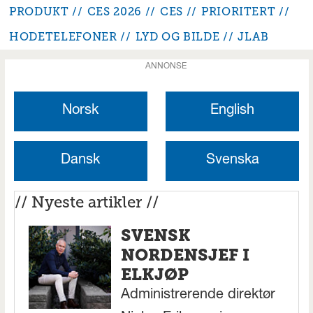
PRODUKT
CES 2026
CES
PRIORITERT
HODETELEFONER
LYD OG BILDE
JLAB
ANNONSE
Norsk
English
Dansk
Svenska
// Nyeste artikler //
SVENSK
NORDENSJEF I
ELKJØP
Administrerende direktør