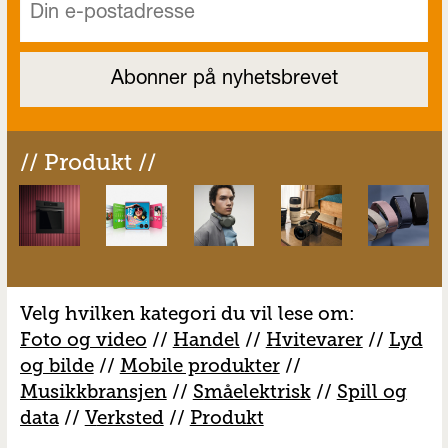
// Produkt //
Velg hvilken kategori du vil lese om:
Foto og video
//
Handel
//
H
vitevarer
//
Lyd
og bilde
//
Mobile produkter
//
M
usikkbransjen
//
S
måelektrisk
//
S
pill og
data
//
V
erksted
//
Produkt