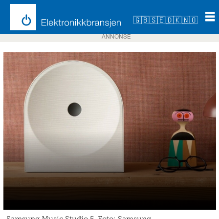
🇬🇧
🇸🇪
🇩🇰
🇳🇴
ANNONSE
Samsung Music Studio 5. Foto: Samsung