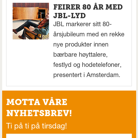
FEIRER 80 ÅR MED
JBL-LYD
JBL markerer sitt 80-
årsjubileum med en rekke
nye produkter innen
bærbare høyttalere,
festlyd og hodetelefoner,
presentert i Amsterdam.
MOTTA VÅRE
NYHETSBREV!
Ti på ti på tirsdag!