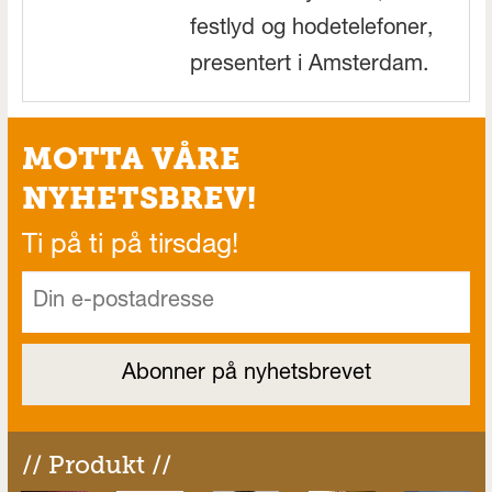
festlyd og hodetelefoner,
presentert i Amsterdam.
MOTTA VÅRE
NYHETSBREV!
Ti på ti på tirsdag!
// Produkt //