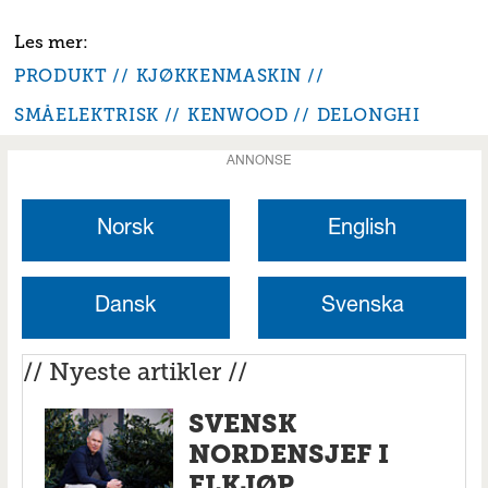
PRODUKT
KJØKKENMASKIN
SMÅELEKTRISK
KENWOOD
DELONGHI
ANNONSE
Norsk
English
Dansk
Svenska
// Nyeste artikler //
SVENSK
NORDENSJEF I
ELKJØP