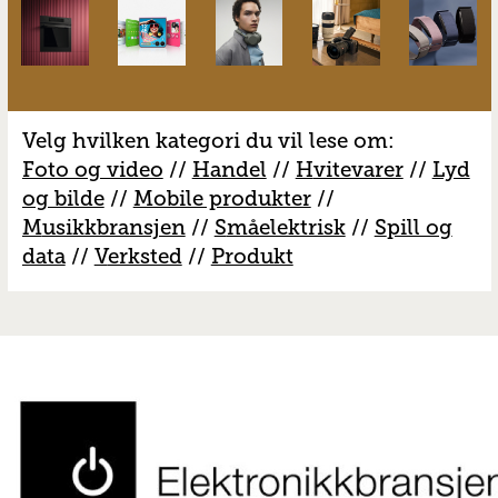
Velg hvilken kategori du vil lese om:
Foto og video
//
Handel
//
H
vitevarer
//
Lyd
og bilde
//
Mobile produkter
//
M
usikkbransjen
//
S
måelektrisk
//
S
pill og
data
//
V
erksted
//
Produkt