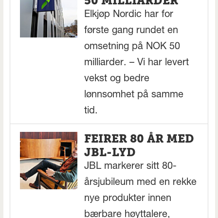
50 MILLIARDER
Elkjøp Nordic har for
første gang rundet en
omsetning på NOK 50
milliarder. – Vi har levert
vekst og bedre
lønnsomhet på samme
tid.
FEIRER 80 ÅR MED
JBL-LYD
JBL markerer sitt 80-
årsjubileum med en rekke
nye produkter innen
bærbare høyttalere,