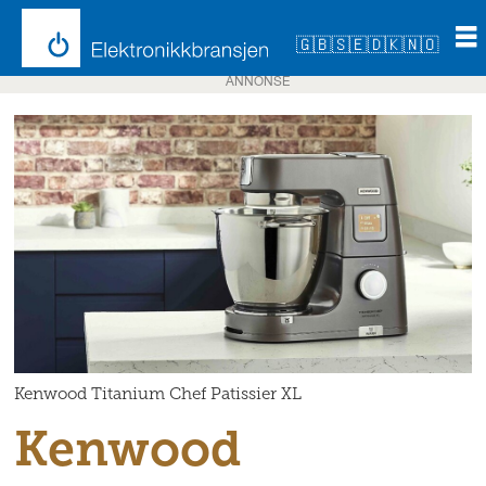
🇬🇧
🇸🇪
🇩🇰
🇳🇴
ANNONSE
Kenwood Titanium Chef Patissier XL
Kenwood