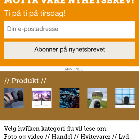
MOTTA VÅRE NYHETSBREV!
Ti på ti på tirsdag!
ANNONSE
// Produkt //
Velg hvilken kategori du vil lese om:
Foto og video
//
Handel
//
H
vitevarer
//
Lyd