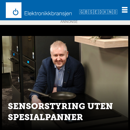
🇬🇧
🇸🇪
🇩🇰
🇳🇴
ANNONSE
Emne:
dampovn
SENSORSTYRING UTEN
SPESIALPANNER