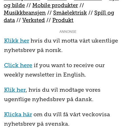
og bilde
//
Mobile produkter
//
M
usikkbransjen
//
S
måelektrisk
//
S
pill og
data
//
V
erksted
//
Produkt
ANNONSE
Klikk her
hvis du vil motta vårt ukentlige
nyhetsbrev på norsk.
Click here
if you want to receive our
weekly newsletter in English.
Klik her
, hvis du vil modtage vores
ugentlige nyhedsbrev på dansk.
Klicka här
om du vill få vårt veckovisa
nyhetsbrev på svenska.