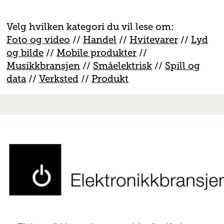
Velg hvilken kategori du vil lese om:
Foto og video
//
Handel
//
H
vitevarer
//
Lyd
og bilde
//
Mobile produkter
//
M
usikkbransjen
//
S
måelektrisk
//
S
pill og
data
//
V
erksted
//
Produkt