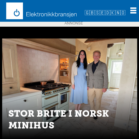
🇬🇧
🇸🇪
🇩🇰
🇳🇴
ANNONSE
Emne:
falmec
STOR BRITE I NORSK
MINIHUS