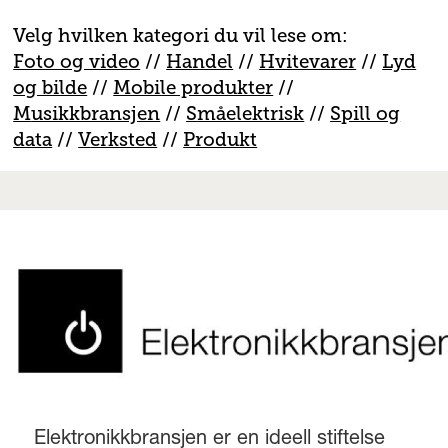
Velg hvilken kategori du vil lese om:
Foto og video
//
Handel
//
H
vitevarer
//
Lyd
og bilde
//
Mobile produkter
//
M
usikkbransjen
//
S
måelektrisk
//
S
pill og
data
//
V
erksted
//
Produkt
Elektronikkbransjen er en ideell stiftelse