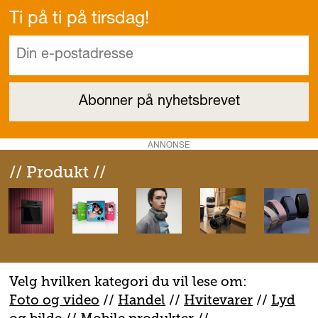
Ti på ti på tirsdag!
ANNONSE
// Produkt //
Velg hvilken kategori du vil lese om:
Foto og video
//
Handel
//
H
vitevarer
//
Lyd