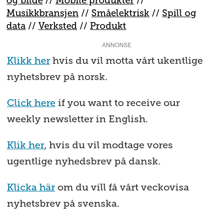
og bilde
//
Mobile produkter
//
M
usikkbransjen
//
S
måelektrisk
//
S
pill og
data
//
V
erksted
//
Produkt
ANNONSE
Klikk her
hvis du vil motta vårt ukentlige
nyhetsbrev på norsk.
Click here
if you want to receive our
weekly newsletter in English.
Klik her
, hvis du vil modtage vores
ugentlige nyhedsbrev på dansk.
Klicka här
om du vill få vårt veckovisa
nyhetsbrev på svenska.