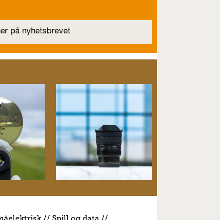
måelektrisk
//
S
pill og data
//