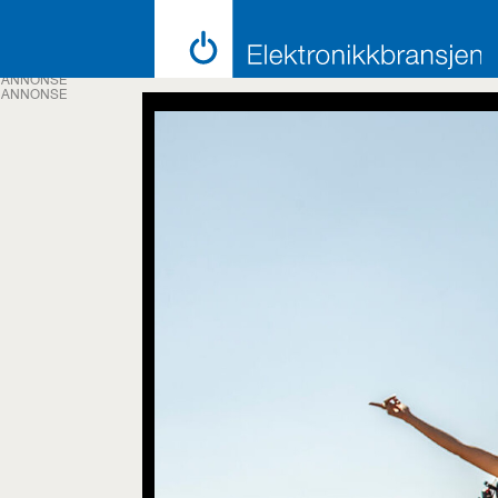
ANNONSE
ANNONSE
Emne:
joby