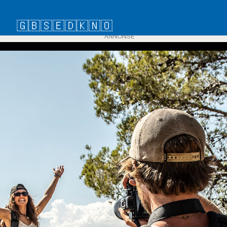
🇬🇧
🇸🇪
🇩🇰
🇳🇴
ANNONSE