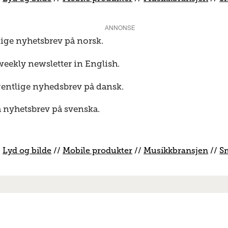
ANNONSE
lige nyhetsbrev på norsk.
weekly newsletter in English.
gentlige nyhedsbrev på dansk.
a nyhetsbrev på svenska.
/
Lyd og bilde
//
Mobile produkter
//
M
usikkbransjen
//
S