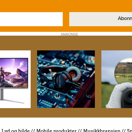
ANNONSE
/
Lyd og bilde
//
Mobile produkter
//
M
usikkbransjen
//
S