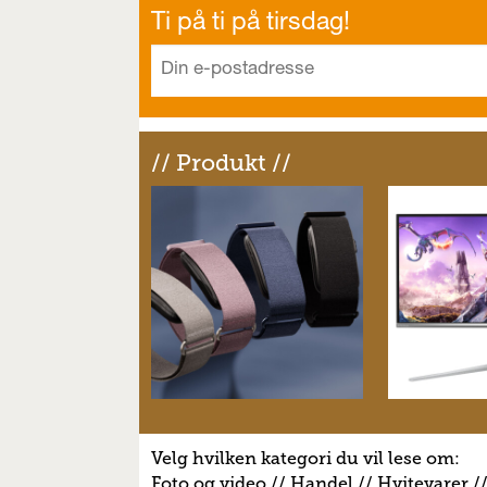
Ti på ti på tirsdag!
// Produkt //
Velg hvilken kategori du vil lese om:
Foto og video
//
Handel
//
H
vitevarer
/