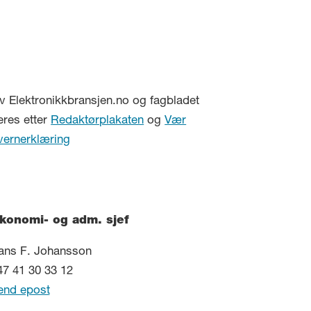
v Elektronikkbransjen.no og fagbladet
eres etter
Redaktørplakaten
og
Vær
vernerklæring
konomi- og adm. sjef
ans F. Johansson
47 41 30 33 12
end epost