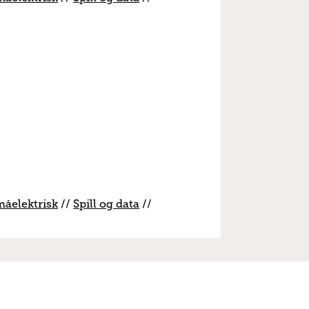
måelektrisk
//
S
pill og data
//