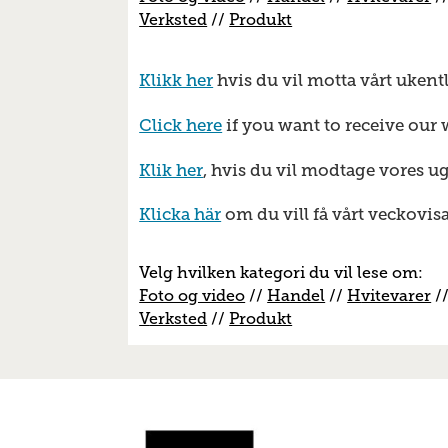
V
erksted
//
Produkt
Klikk her
hvis du vil motta vårt ukent
Click here
if you want to receive our 
Klik her
, hvis du vil modtage vores u
Klicka här
om du vill få vårt veckovis
Velg hvilken kategori du vil lese om:
Foto og video
//
Handel
//
H
vitevarer
/
V
erksted
//
Produkt