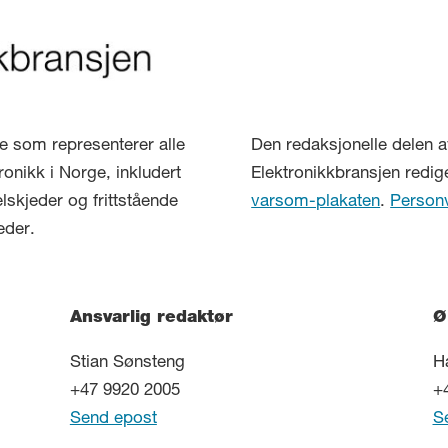
lse som representerer alle
Den redaksjonelle delen a
ronikk i Norge, inkludert
Elektronikkbransjen redig
elskjeder og frittstående
varsom-plakaten
.
Person
eder.
Ansvarlig redaktør
Ø
Stian Sønsteng
H
+47 9920 2005
+
Send epost
S