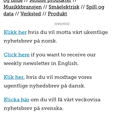
og bilde
//
Mobile produkter
//
M
usikkbransjen
//
S
måelektrisk
//
S
pill og
data
//
V
erksted
//
Produkt
ANNONSE
Klikk her
hvis du vil motta vårt ukentlige
nyhetsbrev på norsk.
Click here
if you want to receive our
weekly newsletter in English.
Klik her
, hvis du vil modtage vores
ugentlige nyhedsbrev på dansk.
Klicka här
om du vill få vårt veckovisa
nyhetsbrev på svenska.