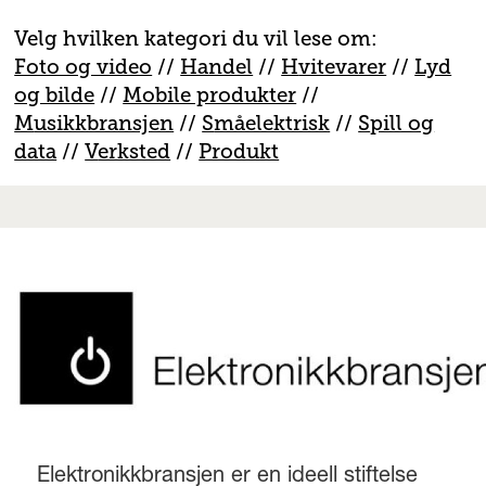
Velg hvilken kategori du vil lese om:
Foto og video
//
Handel
//
H
vitevarer
//
Lyd
og bilde
//
Mobile produkter
//
M
usikkbransjen
//
S
måelektrisk
//
S
pill og
data
//
V
erksted
//
Produkt
Elektronikkbransjen er en ideell stiftelse