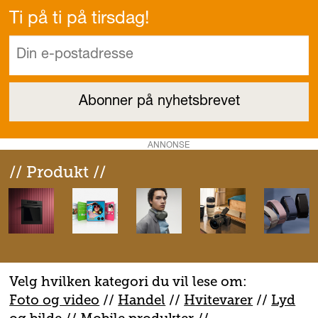
Ti på ti på tirsdag!
ANNONSE
// Produkt //
Velg hvilken kategori du vil lese om:
Foto og video
//
Handel
//
H
vitevarer
//
Lyd