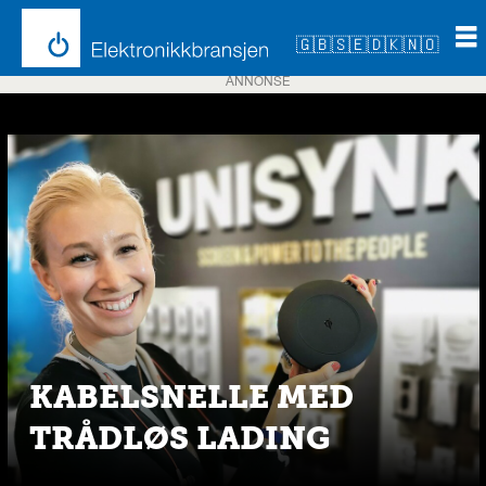
🇬🇧
🇸🇪
🇩🇰
🇳🇴
ANNONSE
Emne:
unisynk
KABELSNELLE MED
TRÅDLØS LADING