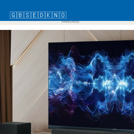
🇬🇧
🇸🇪
🇩🇰
🇳🇴
ANNONSE