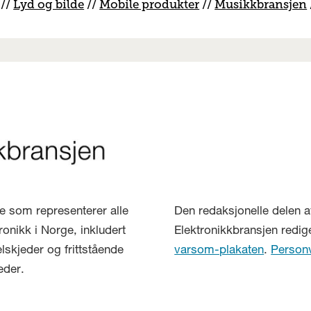
//
Lyd og bilde
//
Mobile produkter
//
M
usikkbransjen
lse som representerer alle
Den redaksjonelle delen a
ronikk i Norge, inkludert
Elektronikkbransjen redig
elskjeder og frittstående
varsom-plakaten
.
Person
eder.