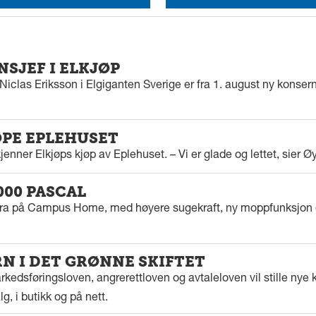
SJEF I ELKJØP
iclas Eriksson i Elgiganten Sverige er fra 1. august ny konserns
ØPE EPLEHUSET
enner Elkjøps kjøp av Eplehuset. – Vi er glade og lettet, sier Ø
000 PASCAL
tra på Campus Home, med høyere sugekraft, ny moppfunksjon 
 I DET GRØNNE SKIFTET
kedsføringsloven, angrerettloven og avtaleloven vil stille nye k
g, i butikk og på nett.