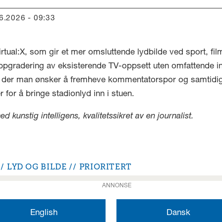
06.2026 - 09:33
tual:X, som gir et mer omsluttende lydbilde ved sport, fi
oppgradering av eksisterende TV-oppsett uten omfattende i
ner der man ønsker å fremheve kommentatorspor og samtidi
 for å bringe stadionlyd inn i stuen.
kunstig intelligens, kvalitetssikret av en journalist.
LYD OG BILDE
PRIORITERT
ANNONSE
English
Dansk