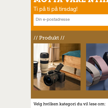
Ti på ti på tirsdag!
// Produkt //
Velg hvilken kategori du vil lese om: