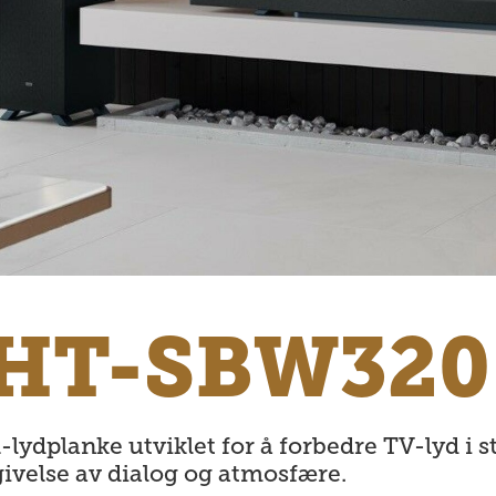
HT-SBW320
ydplanke utviklet for å forbedre TV-lyd i 
givelse av dialog og atmosfære.