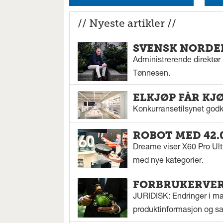
// Nyeste artikler //
SVENSK NORDEN
Administrerende direktør N
Tønnesen.
ELKJØP FÅR KJ
Konkurransetilsynet godkj
ROBOT MED 42.
Dreame viser X60 Pro Ul
med nye kategorier.
FORBRUKERVERN
JURIDISK: Endringer i mar
produktinformasjon og sal