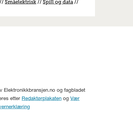
//
S
måelektrisk
//
S
pill og data
//
v Elektronikkbransjen.no og fagbladet
eres etter
Redaktørplakaten
og
Vær
vernerklæring