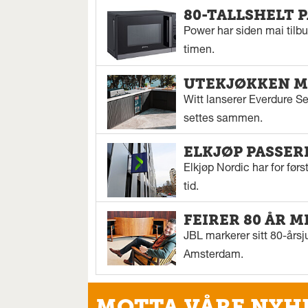
80-TALLSHELT 
Power har siden mai tilbu
timen.
UTEKJØKKEN M
Witt lanserer Everdure S
settes sammen.
ELKJØP PASSER
Elkjøp Nordic har for fø
tid.
FEIRER 80 ÅR M
JBL markerer sitt 80-årsj
Amsterdam.
MOTTA VÅRE NYH