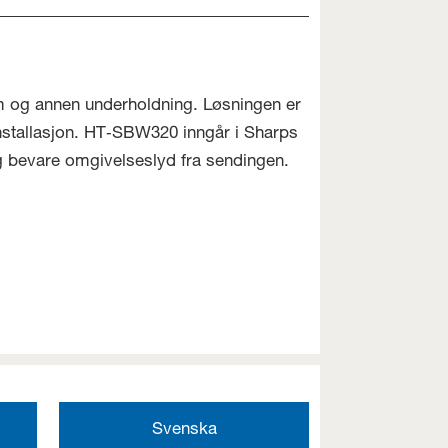
lm og annen underholdning. Løsningen er
nstallasjon. HT‑SBW320 inngår i Sharps
g bevare omgivelseslyd fra sendingen.
Svenska