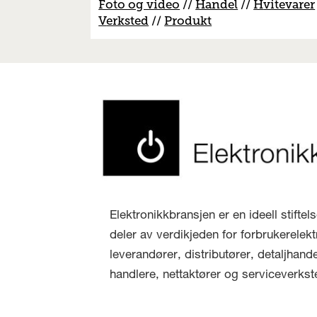
Foto og video
//
Handel
//
H
vitevarer
V
erksted
//
Produkt
Elektronikkbransjen er en ideell stifte
deler av verdikjeden for forbrukerelekt
leverandører, distributører, detaljhand
handlere, nettaktører og serviceverkst