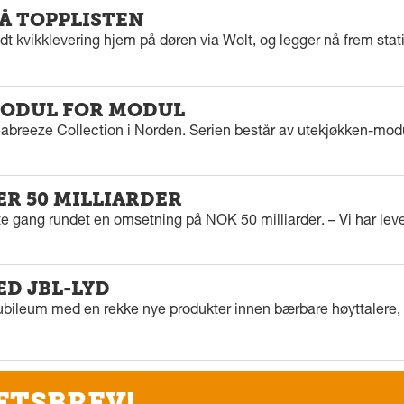
PÅ TOPPLISTEN
dt kvikklevering hjem på døren via Wolt, og legger nå frem stat
ODUL FOR MODUL
eabreeze Collection i Norden. Serien består av utekjøkken-modu
ER 50 MILLIARDER
rste gang rundet en omsetning på NOK 50 milliarder. – Vi har l
ED JBL-LYD
ubileum med en rekke nye produkter innen bærbare høyttalere, f
ETSBREV!