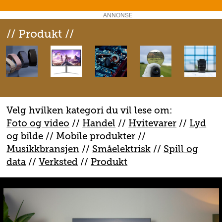
ANNONSE
// Produkt //
Velg hvilken kategori du vil lese om:
Foto og video
//
Handel
//
H
vitevarer
//
Lyd
og bilde
//
Mobile produkter
//
M
usikkbransjen
//
S
måelektrisk
//
S
pill og
data
//
V
erksted
//
Produkt