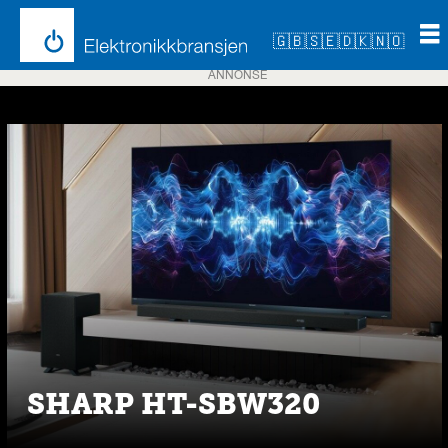
🇬🇧
🇸🇪
🇩🇰
🇳🇴
ANNONSE
Emne:
lydplanke
SHARP HT-SBW320