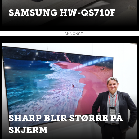
SAMSUNG HW-QS710F
ANNONSE
SHARP BLIR STØRRE PÅ
SKJERM