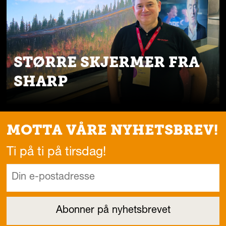
STØRRE SKJERMER FRA
SHARP
MOTTA VÅRE NYHETSBREV!
Ti på ti på tirsdag!