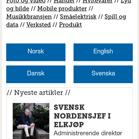
Foto og video
//
Handel
//
H
vitevarer
//
Lyd
og bilde
//
Mobile produkter
//
M
usikkbransjen
//
S
måelektrisk
//
S
pill og
data
//
V
erksted
//
Produkt
Norsk
English
Dansk
Svenska
// Nyeste artikler //
SVENSK
NORDENSJEF I
ELKJØP
Administrerende direktør