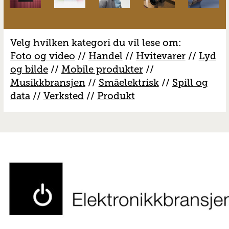
Velg hvilken kategori du vil lese om:
Foto og video
//
Handel
//
H
vitevarer
//
Lyd
og bilde
//
Mobile produkter
//
M
usikkbransjen
//
S
måelektrisk
//
S
pill og
data
//
V
erksted
//
Produkt