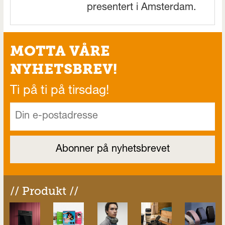
presentert i Amsterdam.
MOTTA VÅRE
NYHETSBREV!
Ti på ti på tirsdag!
// Produkt //