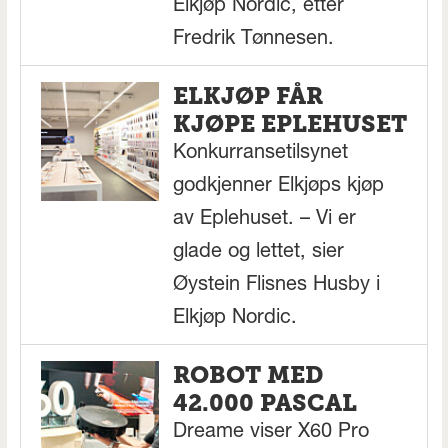
Elkjøp Nordic, etter
Fredrik Tønnesen.
ELKJØP FÅR
KJØPE EPLEHUSET
Konkurransetilsynet
godkjenner Elkjøps kjøp
av Eplehuset. – Vi er
glade og lettet, sier
Øystein Flisnes Husby i
Elkjøp Nordic.
ROBOT MED
42.000 PASCAL
Dreame viser X60 Pro