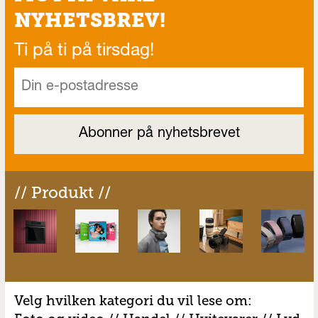
NYHETSBREV!
Ti på ti på tirsdag!
// Produkt //
Velg hvilken kategori du vil lese om: