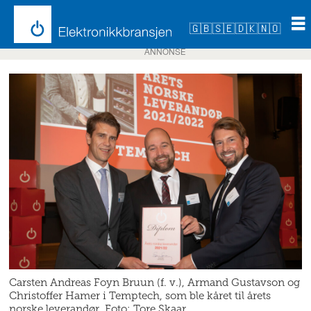
🇬🇧
🇸🇪
🇩🇰
🇳🇴
ANNONSE
Carsten Andreas Foyn Bruun (f. v.), Armand Gustavson og
Christoffer Hamer i Temptech, som ble kåret til årets
norske leverandør. Foto: Tore Skaar