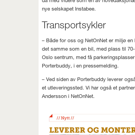
da med videre som en av hovedaksjonære
nye selskapet Instabee.
Transportsykler
– Både for oss og NetOnNet er miljø en h
det samme som en bil, med plass til 70-
Oslo sentrum, med få parkeringsplasser o
Porterbuddy, i en pressemelding.
– Ved siden av Porterbuddy leverer også 
et utleveringssted. Vi har også et partn
Andersson i NetOnNet.