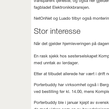
transparent tjeneste, og også her gjelder 
fagbladet Elektronikkbransjen.
NetOnNet og Luado tilbyr også montering
Stor interesse
Når det gjelder hjemleveringen på dagen
En rask sjekk hos søsterselskapet Komp
med unntak av lørdager.
Etter at tilbudet allerede har vært i drif
Porterbuddy har virksomhet også i Berge
ved bestilling før kl. 14.00, mens Kompl
Porterbuddy ble i januar kjøpt av svensk