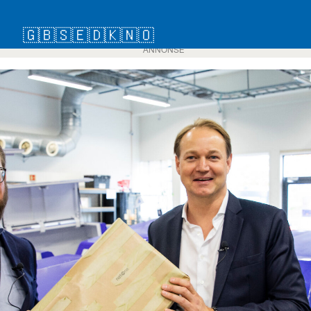
🇬🇧
🇸🇪
🇩🇰
🇳🇴
ANNONSE