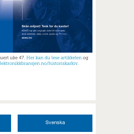
buert uke 47.
Her kan du lese artikkelen
og
lektronikkbransjen.no/historiskarkiv
.
Svenska