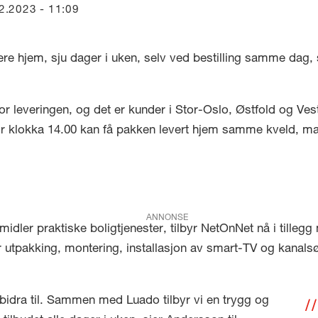
02.2023 - 11:09
ere hjem, sju dager i uken, selv ved bestilling samme dag, s
r leveringen, og det er kunder i Stor-Oslo, Østfold og Vest
ør klokka 14.00 kan få pakken levert hjem samme kveld, ma
ANNONSE
ler praktiske boligtjenester, tilbyr NetOnNet nå i tillegg m
er utpakking, montering, installasjon av smart-TV og kanals
i bidra til. Sammen med Luado tilbyr vi en trygg og