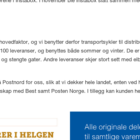
ne i Instabox. I november ble Instabox slått sammen med
ovedfaktor, og vi benytter derfor transportsykler til dist
100 leveranser, og benyttes både sommer og vinter. De er s
g stengte gater. Andre leveranser skjer stort sett med elbi
Postnord for oss, slik at vi dekker hele landet, enten ved 
erskap med Best samt Posten Norge. I tillegg kan kunden he