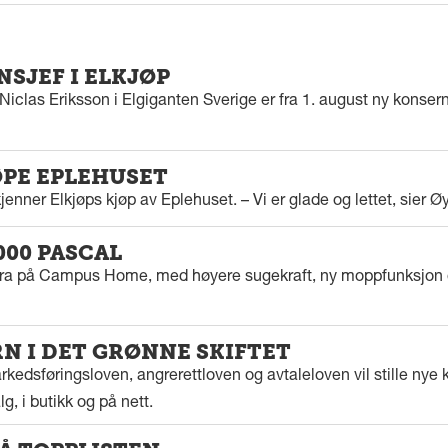
SJEF I ELKJØP
iclas Eriksson i Elgiganten Sverige er fra 1. august ny konserns
ØPE EPLEHUSET
enner Elkjøps kjøp av Eplehuset. – Vi er glade og lettet, sier Ø
000 PASCAL
tra på Campus Home, med høyere sugekraft, ny moppfunksjon 
 I DET GRØNNE SKIFTET
kedsføringsloven, angrerettloven og avtaleloven vil stille nye k
g, i butikk og på nett.