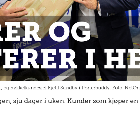
RER OG
ERER I H
et, og nøkkelkundesjef Kjetil Sundby i Porterbuddy. Foto: NetO
n, sju dager i uken. Kunder som kjøper en TV