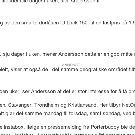
tilbudet alle dager i uken, sier Andersson til
 av den smarte dørlåsen ID Lock 150, til en fastpris på 1.
, sju dager i uken, mener Andersson dette er en god måte 
ANNONSE
lett, viser at også de i det samme geografiske området ti
t noen uker, ser Andersson at det er stor interesse for å få 
n, Stavanger, Trondheim og Kristiansand. Her tilbyr NetOn
ett gjør det samme mandag til torsdag, samt søndag, ved bes
e Instabox. Ifølge en pressemelding fra Porterbuddy ble de