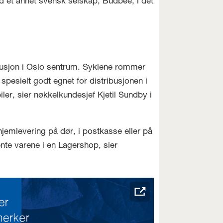
 et annet svensk selskap, Budbee, i det
ribusjon i Oslo sentrum. Syklene rommer
pesielt godt egnet for distribusjonen i
ler, sier nøkkelkundesjef Kjetil Sundby i
hjemlevering på dør, i postkasse eller på
nte varene i en Lagershop, sier