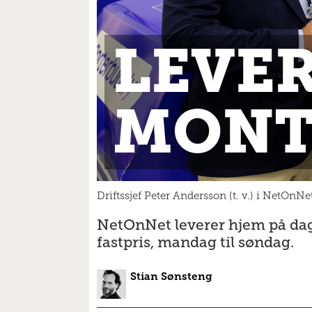
LEVE
MONT
Driftssjef Peter Andersson (t. v.) i NetOnN
NetOnNet leverer hjem på dage
fastpris, mandag til søndag.
Stian
Sønsteng