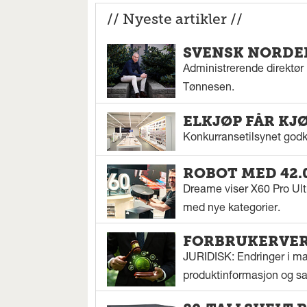
// Nyeste artikler //
SVENSK NORDEN
Administrerende direktør N
Tønnesen.
ELKJØP FÅR KJ
Konkurransetilsynet godkj
ROBOT MED 42.
Dreame viser X60 Pro Ul
med nye kategorier.
FORBRUKERVERN
JURIDISK: Endringer i mar
produktinformasjon og sal