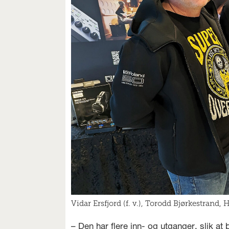
Vidar Ersfjord (f. v.), Torodd Bjørkestrand
– Den har flere inn- og utganger, slik 