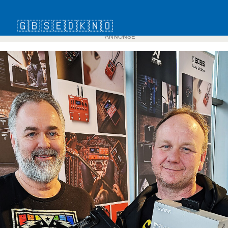
🇬🇧
🇸🇪
🇩🇰
🇳🇴
ANNONSE