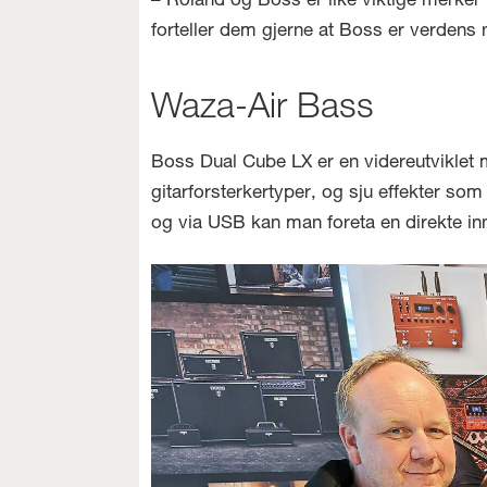
– Roland og Boss er like viktige merker 
forteller dem gjerne at Boss er verdens n
Waza-Air Bass
Boss Dual Cube LX er en videreutviklet m
gitarforsterkertyper, og sju effekter so
og via USB kan man foreta en direkte inn