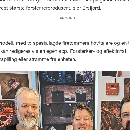
for oss her i Norge. For dem vi møter her på gitarfestivalen
est største forsterkerprodusent, sier Ersfjord.
ANNONSE
odell, med to spesiallagde firetommers høyttalere og en tiw
m kan redigeres via en egen app. Forsterker- og effektinnsti
spilling eller strømme fra enheten.