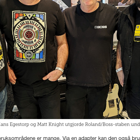
, Hans Egestorp og Matt Knight utgjorde Roland/Boss-staben under
at bruksområdene er mange. Via en adapter kan den også b