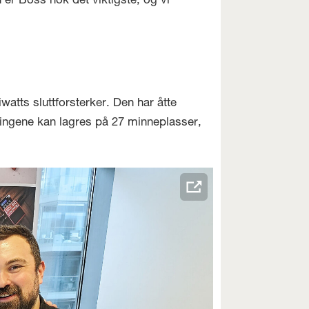
 er Boss nok det viktigste, og vi
atts sluttforsterker. Den har åtte
llingene kan lagres på 27 minneplasser,