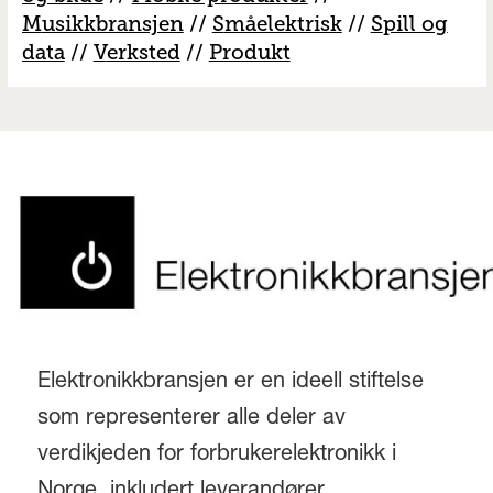
M
usikkbransjen
//
S
måelektrisk
//
S
pill og
data
//
V
erksted
//
Produkt
Elektronikkbransjen er en ideell stiftelse
som representerer alle deler av
verdikjeden for forbrukerelektronikk i
Norge, inkludert leverandører,