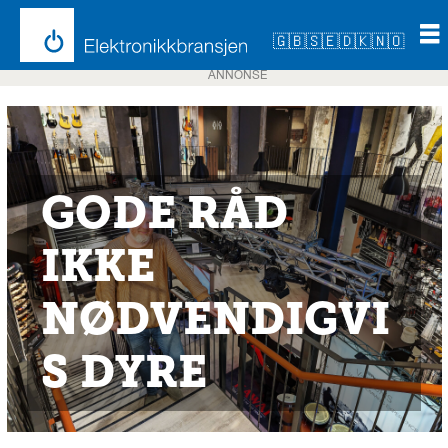
🇬🇧
🇸🇪
🇩🇰
🇳🇴
ANNONSE
GODE RÅD
IKKE
NØDVENDIGVI
S DYRE