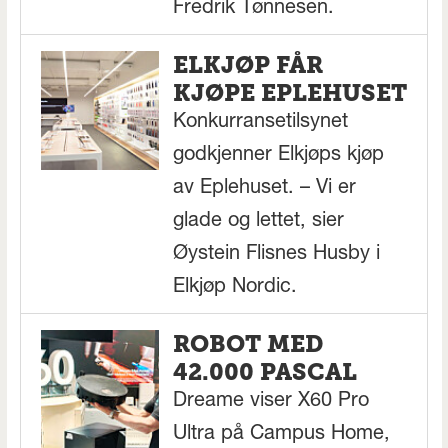
Fredrik Tønnesen.
ELKJØP FÅR
KJØPE EPLEHUSET
Konkurransetilsynet
godkjenner Elkjøps kjøp
av Eplehuset. – Vi er
glade og lettet, sier
Øystein Flisnes Husby i
Elkjøp Nordic.
ROBOT MED
42.000 PASCAL
Dreame viser X60 Pro
Ultra på Campus Home,