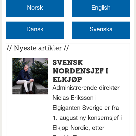
Norsk
English
Dansk
Svenska
// Nyeste artikler //
SVENSK
NORDENSJEF I
ELKJØP
Administrerende direktør
Niclas Eriksson i
Elgiganten Sverige er fra
1. august ny konsernsjef i
Elkjøp Nordic, etter