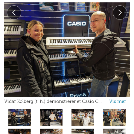
Vidar Kolberg (t. h.) demonstrerer et Casio CDP-S110 digitalpiano for Sara Ulset. Pris inkludert pedal og notestativ: 4.700,- Foto: Stian Sønsteng