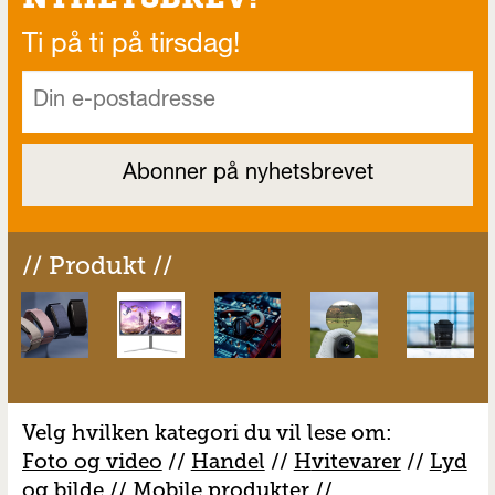
Ti på ti på tirsdag!
// Produkt //
Velg hvilken kategori du vil lese om:
Foto og video
//
Handel
//
H
vitevarer
//
Lyd
og bilde
//
Mobile produkter
//