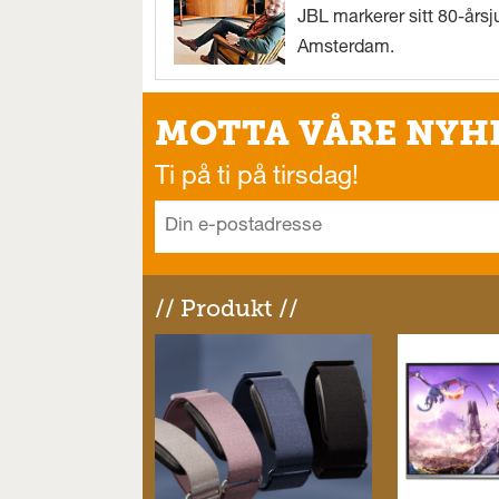
JBL markerer sitt 80-årsj
Amsterdam.
MOTTA VÅRE NYH
Ti på ti på tirsdag!
// Produkt //