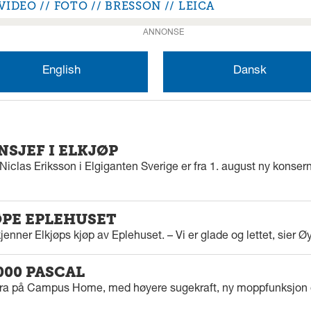
VIDEO
FOTO
BRESSON
LEICA
ANNONSE
English
Dansk
SJEF I ELKJØP
iclas Eriksson i Elgiganten Sverige er fra 1. august ny konserns
ØPE EPLEHUSET
enner Elkjøps kjøp av Eplehuset. – Vi er glade og lettet, sier Ø
000 PASCAL
tra på Campus Home, med høyere sugekraft, ny moppfunksjon 