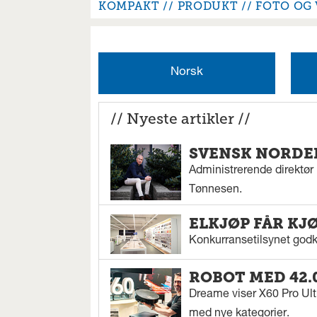
KOMPAKT
PRODUKT
FOTO OG 
Norsk
// Nyeste artikler //
SVENSK NORDEN
Administrerende direktør N
Tønnesen.
ELKJØP FÅR KJ
Konkurransetilsynet godkj
ROBOT MED 42.
Dreame viser X60 Pro Ul
med nye kategorier.