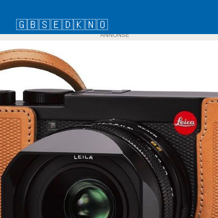
🇬🇧
🇸🇪
🇩🇰
🇳🇴
ANNONSE