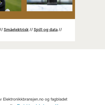
//
S
måelektrisk
//
S
pill og data
//
v Elektronikkbransjen.no og fagbladet