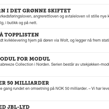
 I DET GRØNNE SKIFTET
kedsføringsloven, angrerettloven og avtaleloven vil stille nye k
g, i butikk og på nett.
PÅ TOPPLISTEN
dt kvikklevering hjem på døren via Wolt, og legger nå frem stat
ODUL FOR MODUL
eabreeze Collection i Norden. Serien består av utekjøkken-modu
ER 50 MILLIARDER
rste gang rundet en omsetning på NOK 50 milliarder. – Vi har l
ED JBL-LYD