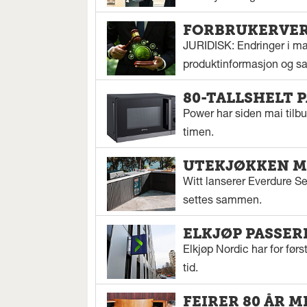
FORBRUKERVERN
JURIDISK: Endringer i mar
produktinformasjon og sal
80-TALLSHELT 
Power har siden mai tilbu
timen.
UTEKJØKKEN M
Witt lanserer Everdure S
settes sammen.
ELKJØP PASSER
Elkjøp Nordic har for fø
tid.
FEIRER 80 ÅR M