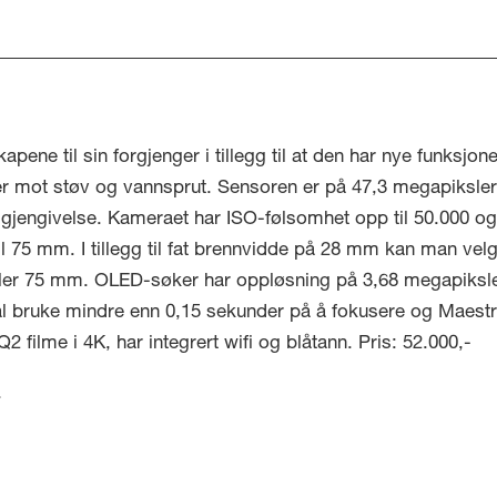
ne til sin forgjenger i tillegg til at den har nye funksjoner
inger mot støv og vannsprut. Sensoren er på 47,3 megapik
gjengivelse. Kameraet har ISO-følsomhet opp til 50.000 og
l 75 mm. I tillegg til fat brennvidde på 28 mm kan man vel
er 75 mm. OLED-søker har oppløsning på 3,68 megapiksler,
l bruke mindre enn 0,15 sekunder på å fokusere og Maestro 
2 filme i 4K, har integrert wifi og blåtann. Pris: 52.000,-
.