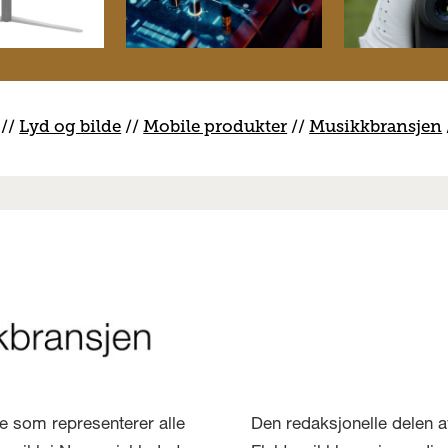
//
Lyd og bilde
//
Mobile produkter
//
M
usikkbransjen
lse som representerer alle
Den redaksjonelle delen a