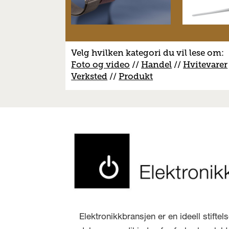
Velg hvilken kategori du vil lese om:
Foto og video
//
Handel
//
H
vitevarer
V
erksted
//
Produkt
Elektronikkbransjen er en ideell stifte