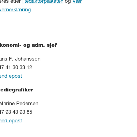
eres etter
Redaktørplakaten
og
Vær
vernerklæring
konomi- og adm. sjef
ans F. Johansson
47 41 30 33 12
end epost
ediegrafiker
athrine Pedersen
47 93 43 93 85
end epost