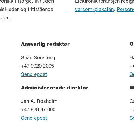
ronikk i Norge, inkludert
Elektronikkbransjen redig
elskjeder og frittstående
varsom-plakaten
.
Person
eder.
Ansvarlig redaktør
Ø
Stian Sønsteng
H
+47 9920 2005
+
Send epost
S
Administrerende direktør
M
Jan A. Røsholm
C
+47 928 87 000
+
Send epost
S