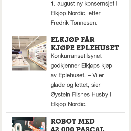
1. august ny konsernsjef i
Elkjøp Nordic, etter
Fredrik Tønnesen.
ELKJØP FÅR
KJØPE EPLEHUSET
Konkurransetilsynet
godkjenner Elkjøps kjøp
av Eplehuset. – Vi er
glade og lettet, sier
Øystein Flisnes Husby i
Elkjøp Nordic.
ROBOT MED
42.000 PASCAL