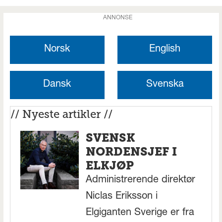
ANNONSE
Norsk
English
Dansk
Svenska
// Nyeste artikler //
SVENSK
NORDENSJEF I
ELKJØP
Administrerende direktør
Niclas Eriksson i
Elgiganten Sverige er fra