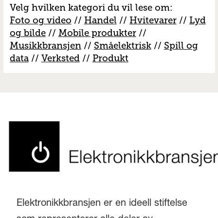
Velg hvilken kategori du vil lese om:
Foto og video
//
Handel
//
H
vitevarer
//
Lyd
og bilde
//
Mobile produkter
//
M
usikkbransjen
//
S
måelektrisk
//
S
pill og
data
//
V
erksted
//
Produkt
Elektronikkbransjen er en ideell stiftelse