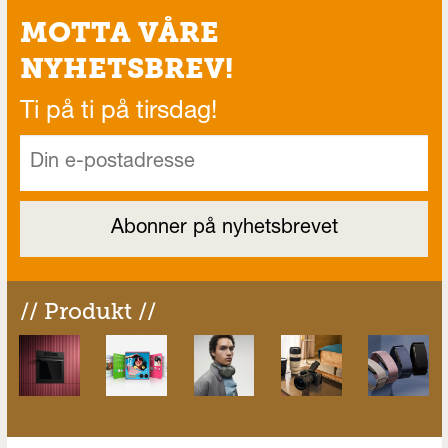
MOTTA VÅRE
NYHETSBREV!
Ti på ti på tirsdag!
// Produkt //