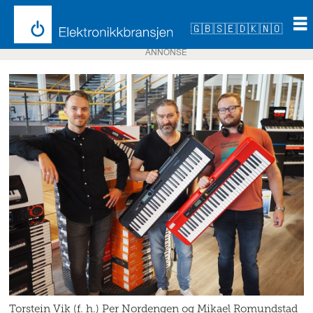
🇬🇧
🇸🇪
🇩🇰
🇳🇴
ANNONSE
Torstein Vik (f. h.) Per Nordengen og Mikael Romundstad